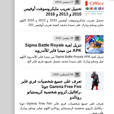
17 سبتمبر 2019
مقالات
تحميل تعريب مايكروسوفت أوفيس
2010 و 2013 و 2016
كيفية التسجيل فى بنك بايونير
تحميل تعريب مايكروسوفت أوفيس 2010 و 2013 و 2016 اللهم
payoneer والحصول على
صلي وسلم وبارك على سيدنا محمد كيفية تعريب أوفيس 201…
حساب بنكي الكتروني امريكي
26 نوفمبر 2022
تنزيل لعبة Sigma Battle Royale
APK من ميديا فاير للأندرويد
تنزيل لعبة Sigma Battle Royale APK من ميديا فاير للأندرويد اللهم
صل وسلم وبارك على سيدنا محمد تحميل شبيهه فري فاير الج…
اخبار
اصابة محمد صلاح امام نيو
06 أغسطس 2020
تعرف على جميع شخصيات فري فاير
كاسل يونيتد
Garena Free Fire جوتا
،رافائيل،كرونو شخصية كريستيانو
رونالدو
تعرف على جميع شخصيات فري فاير Garena Free Fire جوتا
،رافائيل،كرونو شخصية كريستيانو رونالدو اللهم صلى وسلم وبارك
على سيد…