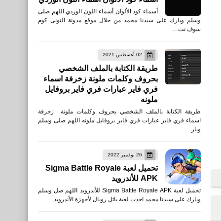
أسماء كود الألوان أسماء اللون الوردي اللهم صلى
وسلم وبارك على سيدنا محمد من خلال موقع مدونة التونى كوم
سوف نت…
بلوجر
كيفية اضافة التقييم الخمس
02 أغسطس 2021
نجوم على مدونة بلوجر بشكل
طريقة الكتابة بالملف الشخصي
كامل
بحروف وكلمات ملونة زخرفة اسماء
فري فاير عبارات فري فاير بروفايل
ملونه
طريقة الكتابة بالملف الشخصي بحروف وكلمات ملونة زخرفة
اسماء فري فاير عبارات فري فاير بروفايل ملونه اللهم صلى وسلم
وبار…
بلوجر
26 نوفمبر 2022
كيفية اضافة التقييم بالنجوم
تحميل لعبة Sigma Battle Royale
لمواضيع مدونة بلوجر
APK للأندرويد
تحميل لعبة Sigma Battle Royale APK للأندرويد اللهم صل وسلم
وبارك على سيدنا محمد احدث لعبة باتل رويال لأجهزة الأندرويد …