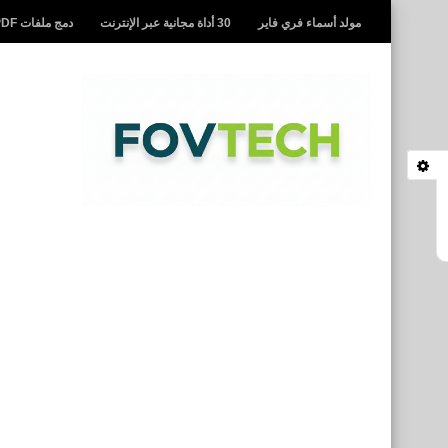
مولد أسماء فري فاير
30 أداة مجانية عبر الإنترنت
دمج ملفات PDF