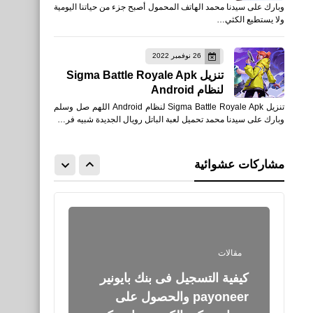
وبارك على سيدنا محمد الهاتف المحمول أصبح جزء من حياتنا اليومية
كيفية اضافة التقييم بالنجوم
ولا يستطيع الكثي…
لمواضيع مدونة بلوجر
26 نوفمبر 2022
تنزيل Sigma Battle Royale Apk
لنظام Android
تنزيل Sigma Battle Royale Apk لنظام Android اللهم صل وسلم
مقالات
وبارك على سيدنا محمد تحميل لعبة الباتل رويال الجديدة شبيه فر…
كيفية التسجيل فى بنك بايونير
payoneer والحصول على
مشاركات عشوائية
حساب بنكي الكتروني امريكي
اخبار
اصابة محمد صلاح امام نيو