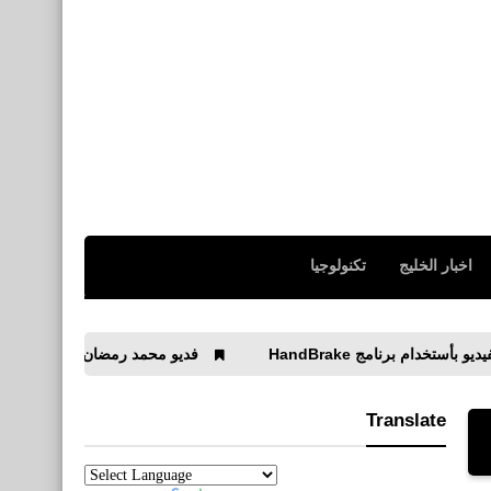
اخبار الخليج
تكنولوجيا
HandBrake
فديو محمد رمضان يقود الطائرة أثناء سفره إل
Translate