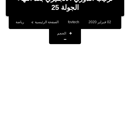
بلوجر
الجولة 25
اخبار
02 فبراير 2020
fovtech
الصفحة الرئيسية
رياضة
العاب
الحجم
برامج كمبيوتر
مقالات
تطبيقات
الذكاء الاصطناعي
اخبار الخليج
تكنولوجيا