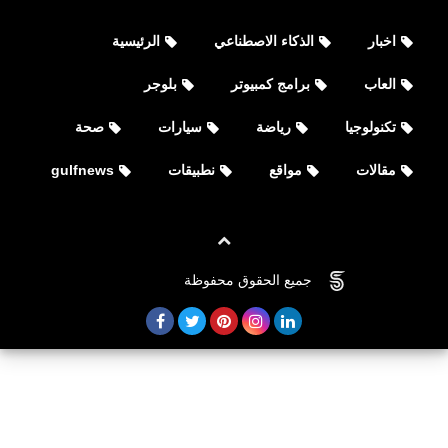
اخبار
الذكاء الاصطناعي
الرئيسية
العاب
برامج كمبيوتر
بلوجر
تكنولوجيا
رياضة
سيارات
صحة
مقالات
مواقع
نطبيقات
gulfnews
جميع الحقوق محفوظة
©
FOVTECH
العاب
تحميل لعبة كول اوف ديوتي موبايل
الصينية للأيفون Call of Duty®: Mobile
CN