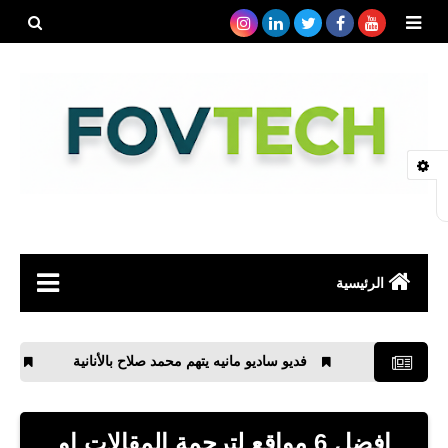
بحث هذه
المدونة
الإلكتروني
الرئيسية
صحة
فديو ساديو مانيه يتهم محمد صلاح بالأنانية
نتائج مباريات ا
رياضة
مواقع
افضل 6 مواقع لترجمة المقالات او