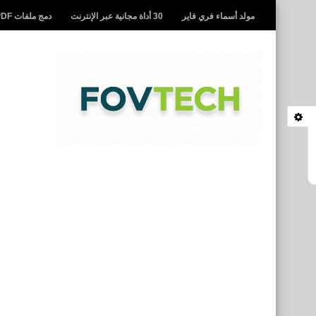
مولد أسماء فري فاير
30 أداة مجانية عبر الإنترنت
دمج ملفات PDF