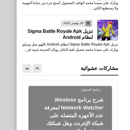
وبارك على سيدنا محمد الهاتف المحمول أصبح جزء من حياتنا اليومية
جدول مباريات ليفربول في
ولا يستطيع الكثي…
الدوري الإنجليزي 2019/2018
26 نوفمبر 2022
تنزيل Sigma Battle Royale Apk
لنظام Android
تنزيل Sigma Battle Royale Apk لنظام Android اللهم صل وسلم
وبارك على سيدنا محمد تحميل لعبة الباتل رويال الجديدة شبيه فر…
اخبار
جورج قرداحي ومسابقة مليونير
مشاركات عشوائية
العرب لا تضيع الفرصة
برامج كمبيوتر
شرح برنامج Wireless
Network Watcher لمعرفة
عدد الأجهزه المتصله على
شبكة الإنترنت وهل شبكتك