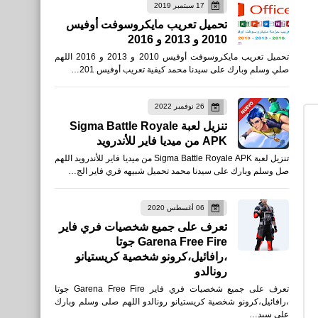
17 سبتمبر 2019
تحميل تعريب مايكروسوفت أوفيس
2010 و 2013 و 2016
اخبار
تحميل تعريب مايكروسوفت أوفيس 2010 و 2013 و 2016 اللهم
جورج قرداحي ومسابقة مليونير
صلي وسلم وبارك على سيدنا محمد كيفية تعريب أوفيس 201…
العرب لا تضيع الفرصة
26 نوفمبر 2022
تنزيل لعبة Sigma Battle Royale
برامج كمبيوتر
APK من ميديا فاير للأندرويد
شرح برنامج Wireless
تنزيل لعبة Sigma Battle Royale APK من ميديا فاير للأندرويد اللهم
Network Watcher لمعرفة
صل وسلم وبارك على سيدنا محمد تحميل شبيهه فري فاير الج…
عدد الأجهزه المتصله على
شبكة الإنترنت وهل شبكتك
06 أغسطس 2020
تعرف على جميع شخصيات فري فاير
مخترقه أم لا
Garena Free Fire جوتا
،رافائيل،كرونو شخصية كريستيانو
رونالدو
تعرف على جميع شخصيات فري فاير Garena Free Fire جوتا
،رافائيل،كرونو شخصية كريستيانو رونالدو اللهم صلى وسلم وبارك
على سيد…