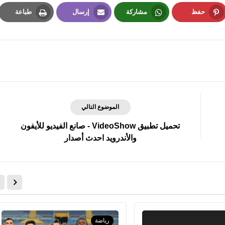
حفظ
مشاركة
إرسال
طباعة
Print
Email
Whatsapp
Pinterest
fovtech
18 سبتمبر 2018
الموضوع التالي
تحميل تطبيق VideoShow - صانع الفيديو للأيفون
والأندرويد احدث أصدار
fovtech
17 سبتمبر 2018
رياضة