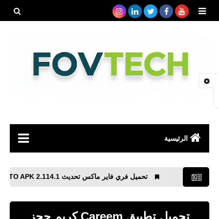
بحث هذه
المدونة
الإلكتروني
الرئيسية
صحة
تحميل فري فاير ماكس تحديث 2.114.1 Free Fire MAX x NARUTO APK
رياضة
مواقع
تحميل تطبيق Careem كريم حجز