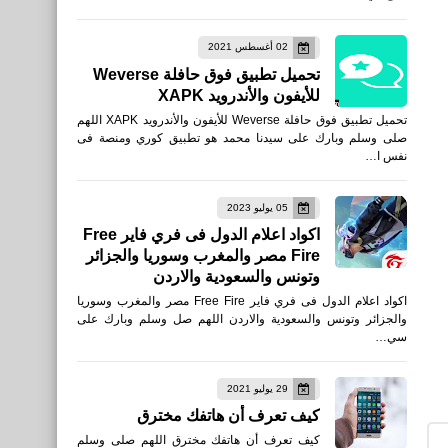
للاندرويد والكمبيوتر على
02 أغسطس 2021
محاكي MEmu وضبط
تحميل تطبيق فوق حافلة Weverse
الأعدادات
للأيفون والأندرويد XAPK
تحميل تطبيق فوق حافلة Weverse للأيفون والأندرويد XAPK اللهم
صلى وسلم وبارك على سيدنا محمد هو تطبيق كوري ومنصة فى
نفس ا…
رياضة
05 يوليو 2023
نتائج مباريات الجولة السادسة
اكواد اعلام الدول فى فري فاير Free
Fire مصر والمغرب وسوريا والجزائر
عشرة من الدوري الإسباني
وتونس والسعودية والاردن
2019/2020
اكواد اعلام الدول فى فري فاير Free Fire مصر والمغرب وسوريا
والجزائر وتونس والسعودية والاردن اللهم صل وسلم وبارك على
سي…
29 يوليو 2021
رياضة
كيف تعرف أن هاتفك مخترق
نتائج مباريات الجولة الخامسة
كيف تعرف أن هاتفك مخترق اللهم صلى وسلم