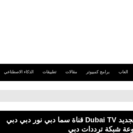
العاب
برامج كمبيوتر
مقالات
تطبيقات
الذكاء الاصطناعي
تردد الباقة الكاملة دبي الرياضية الجديد Dubai TV قناة سما دبي نور دبي دبي
وعة شبكة ترددات دبي