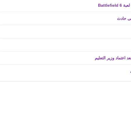
فى حادث
fovtech
04 ديسمبر 2019
fovtech
07 ديسمبر 2019