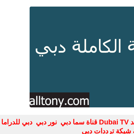
تردد الباقة الكاملة دبي الرياضية الجديد Dubai TV قناة سما دبي نور دبي دبي للدراما
شبكة ترددات دبي
fovtech