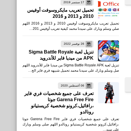
17 سبتمبر 2019
العاب
تحميل تعريب مايكروسوفت أوفيس
2010 و 2013 و 2016
تشغيل لعبة Counter Attack
تحميل تعريب مايكروسوفت أوفيس 2010 و 2013 و 2016 اللهم
علي الكمبيوتر محاكي
صلي وسلم وبارك على سيدنا محمد كيفية تعريب أوفيس 201…
SmartGaGa وضبط الأعدادات
26 نوفمبر 2022
تنزيل لعبة Sigma Battle Royale
APK من ميديا فاير للأندرويد
تنزيل لعبة Sigma Battle Royale APK من ميديا فاير للأندرويد اللهم
رياضة
صل وسلم وبارك على سيدنا محمد تحميل شبيهه فري فاير الج…
نتائج مباريات الجولة السادسة
عشرة من الدوري الإنجليزي
06 أغسطس 2020
تعرف على جميع شخصيات فري فاير
2019/2020
Garena Free Fire جوتا
،رافائيل،كرونو شخصية كريستيانو
رونالدو
تعرف على جميع شخصيات فري فاير Garena Free Fire جوتا
العاب
،رافائيل،كرونو شخصية كريستيانو رونالدو اللهم صلى وسلم وبارك
على سيد…
تحميل لعبة Modern- Action