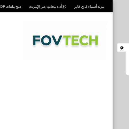
مولد أسماء فري فاير
30 أداة مجانية عبر الإنترنت
دمج ملفات PDF