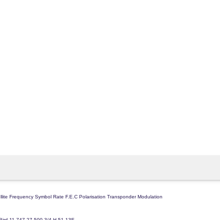
fovtech
07 ديسمبر 2019
fovtech
07 ديسمبر 2019
lite
Frequency
Symbol Rate
F.E.C
Polarisation
Transponder
Modulation
Bird
11,747
27,500
3/4
H
51
13E