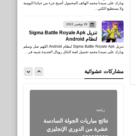
وبارك على سيدنا محمد الهاتف المحمول أصبح جزء من حياتنا اليومية
عشرة من الدوري الإنجليزي
ولا يستطيع الكثي…
2019/2020
26 نوفمبر 2022
تنزيل Sigma Battle Royale Apk
لنظام Android
تنزيل Sigma Battle Royale Apk لنظام Android اللهم صل وسلم
العاب
وبارك على سيدنا محمد تحميل لعبة الباتل رويال الجديدة شبيه فر…
تشغيل لعبة Counter Attack
علي الكمبيوتر محاكي
مشاركات عشوائية
SmartGaGa وضبط الأعدادات
رياضة
نتائج مباريات الجولة السادسة
عشرة من الدوري الإنجليزي