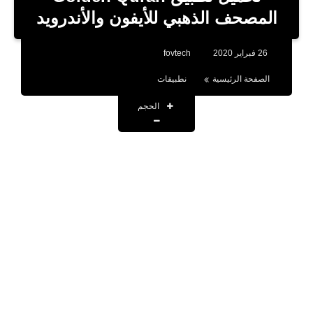
بلوجر
المصحف الذهبي للأيفون والأندرويد
اخبار
26 فبراير 2020
fovtech
العاب
الصفحة الرئيسية
نطبيقات
برامج كمبيوتر
الحجم
مقالات
تطبيقات
الذكاء الاصطناعي
اخبار الخليج
تكنولوجيا