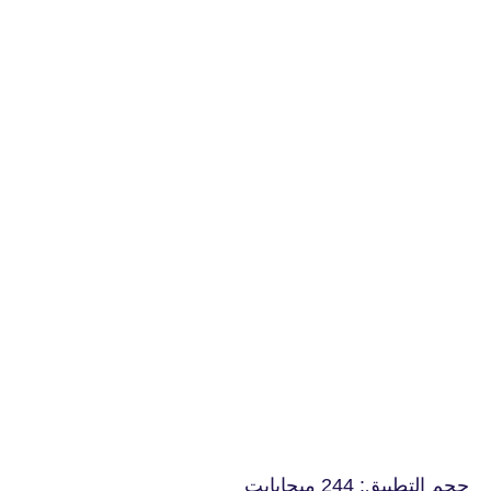
حجم التطبيق: 244 ميجابايت