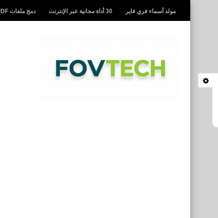
مولد أسماء فري فاير
30 أداة مجانية عبر الإنترنت
دمج ملفات PDF