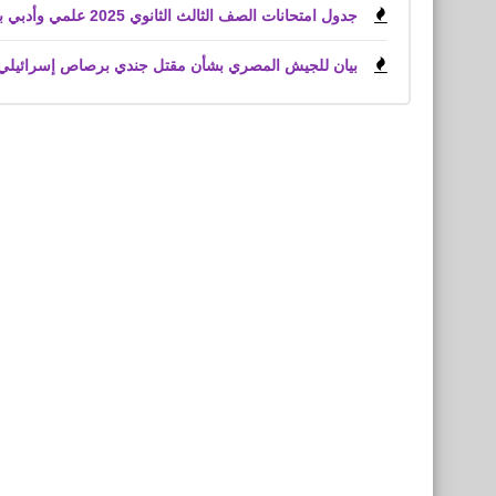
جدول امتحانات الصف الثالث الثانوي 2025 علمي وأدبي بعد اعتماد وزير التعليم
بيان للجيش المصري بشأن مقتل جندي برصاص إسرائيلي