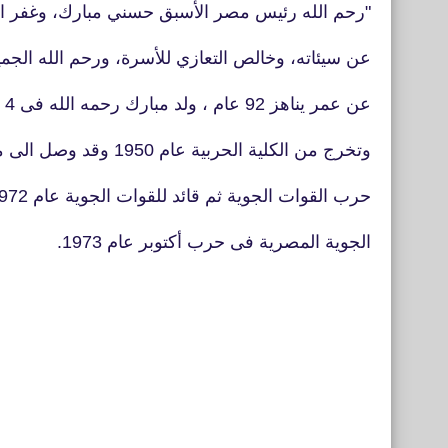
"‏رحم الله رئيس مصر الأسبق حسني مبارك، وغفر ال
عن سيئاته، وخالص التعازي للأسرة، ورحم الله الجم
عن عمر يناهز 92 عام ، ولد مبارك رحمه الله فى 4 مايو1928 فى محافظة المنوفية
وتخرج من الكلية الحربية عام 1950 وقد وصل الى منصب رئيس أركان
حرب القوات الجوية ثم قائد للقوات الجوية عام 1972 وكان قائد القوات
الجوية المصرية فى حرب أكتوبر عام 1973.