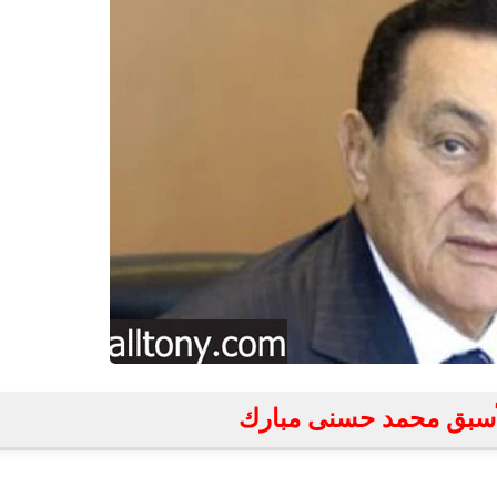
لأسبق محمد حسنى مبارك
fovtech