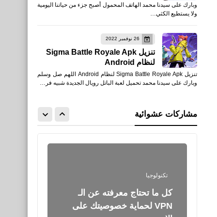
وبارك على سيدنا محمد الهاتف المحمول أصبح جزء من حياتنا اليومية
الجبن القريش يحمي العظام
ولا يستطيع الكثي…
ويقويها أكثر من الحليب
26 نوفمبر 2022
تنزيل Sigma Battle Royale Apk
لنظام Android
تنزيل Sigma Battle Royale Apk لنظام Android اللهم صل وسلم
وبارك على سيدنا محمد تحميل لعبة الباتل رويال الجديدة شبيه فر…
الذكاء الاصطناعي
أفضل 5 أدوات ذكاء اصطناعي
مشاركات عشوائية
لبناء مشروع تجاري AI
تكنولوجيا
كل ما تحتاج معرفته عن الـ
VPN لحماية خصوصيتك على