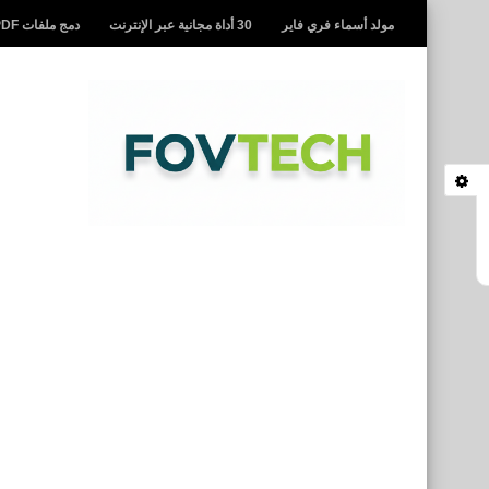
مولد أسماء فري فاير
30 أداة مجانية عبر الإنترنت
دمج ملفات PDF