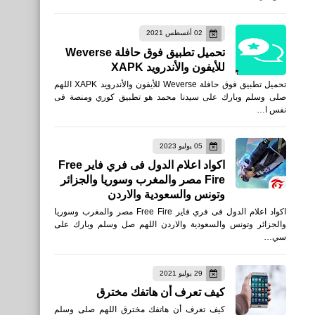
العاب
02 أغسطس 2021
أفضل إعدادات لعبة Free Fire
تحميل تطبيق فوق حافلة Weverse
لهواتف iPhone الضعيفة
للأيفون والأندرويد XAPK
تحميل تطبيق فوق حافلة Weverse للأيفون والأندرويد XAPK اللهم
صلى وسلم وبارك على سيدنا محمد هو تطبيق كوري ومنصة فى
نفس ا…
الذكاء الاصطناعي
05 يوليو 2023
8 تطبيقات شهيرة يمكنك الآن
اكواد اعلام الدول فى فري فاير Free
Fire مصر والمغرب وسوريا والجزائر
استخدامها داخل شات جي بي
وتونس والسعودية والاردن
تي ChatGPT
اكواد اعلام الدول فى فري فاير Free Fire مصر والمغرب وسوريا
والجزائر وتونس والسعودية والاردن اللهم صل وسلم وبارك على
سي…
29 يوليو 2021
كيف تعرف أن هاتفك مخترق
صحة
كيف تعرف أن هاتفك مخترق اللهم صلى وسلم