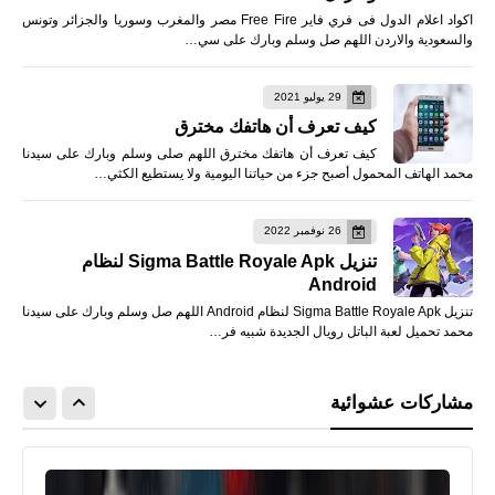
اكواد اعلام الدول فى فري فاير Free Fire مصر والمغرب وسوريا والجزائر وتونس
والسعودية والاردن اللهم صل وسلم وبارك على سي…
29 يوليو 2021
كيف تعرف أن هاتفك مخترق
كيف تعرف أن هاتفك مخترق اللهم صلى وسلم وبارك على سيدنا
محمد الهاتف المحمول أصبح جزء من حياتنا اليومية ولا يستطيع الكثي…
26 نوفمبر 2022
تنزيل Sigma Battle Royale Apk لنظام
Android
تنزيل Sigma Battle Royale Apk لنظام Android اللهم صل وسلم وبارك على سيدنا
محمد تحميل لعبة الباتل رويال الجديدة شبيه فر…
مشاركات عشوائية