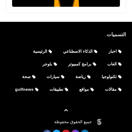
التسميات
اخبار
الذكاء الاصطناعي
الرئيسية
العاب
برامج كمبيوتر
بلوجر
العاب
تحميل لعبة PUBG MOBILE وPUBG
تكنولوجيا
رياضة
سيارات
صحة
MOBILE LITE‏ وPUBG: NEW STATE
مقالات
مواقع
نطبيقات
gulfnews
للأيفون والأندرويد والكمبيوتر
جميع الحقوق محفوظة
©
FOVTECH