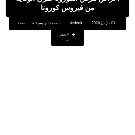
بلوجر
من فيروس كورونا
اخبار
01 مارس 2020
fovtech
الصفحة الرئيسية
صحة
العاب
الحجم
برامج كمبيوتر
مقالات
تطبيقات
الذكاء الاصطناعي
اخبار الخليج
تكنولوجيا