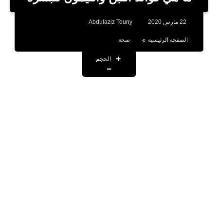
بلوجر
22 مارس 2020
Abdulaziz Touny
اخبار
الصفحة الرئيسية
صحة
العاب
الحجم
برامج كمبيوتر
مقالات
تطبيقات
الذكاء الاصطناعي
اخبار الخليج
تكنولوجيا