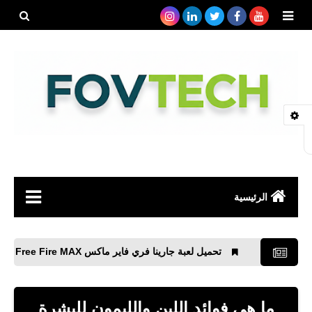
بحث هذه
المدونة
الإلكتروني
الرئيسية
صحة
تحميل لعبة جارينا فري فاير ماكس Garena Free Fire MAX‏ وحل كل المشاكل
رياضة
مواقع
ما هي فوائد اللبن والليمون للبشرة