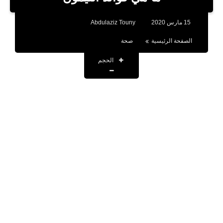
بلوجر
15 مارس 2020
Abdulaziz Touny
اخبار
الصفحة الرئيسية
صحة
العاب
الحجم
برامج كمبيوتر
مقالات
تطبيقات
الذكاء الاصطناعي
اخبار الخليج
تكنولوجيا