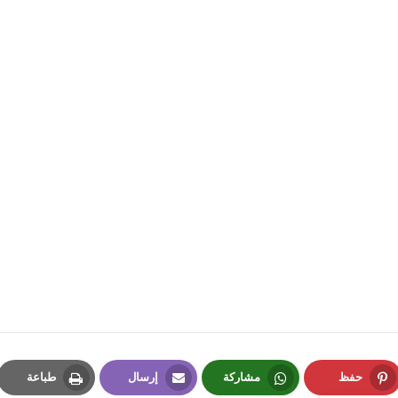
fovtech
05 ديسمبر 2024
fovtech
05 ديسمبر 2024
حفظ
مشاركة
إرسال
طباعة