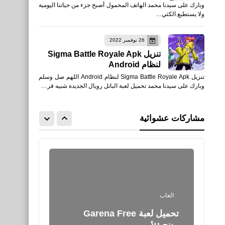
وبارك على سيدنا محمد الهاتف المحمول أصبح جزء من حياتنا اليومية
Dream League Soccer
ولا يستطيع الكثي…
للأيفون والأندرويد
26 نوفمبر 2022
تنزيل Sigma Battle Royale Apk
لنظام Android
تنزيل Sigma Battle Royale Apk لنظام Android اللهم صل وسلم
العاب
وبارك على سيدنا محمد تحميل لعبة الباتل رويال الجديدة شبيه فر…
تحميل دريم ليج 2025 Dream
League للاندرويد اخر اصدار
مشاركات عشوائية
APK
العاب
تحميل لعبة Garena Free