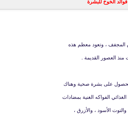
فوائد الخوخ للبشرة
04 ديسمبر 2024
ق المجفف ، وتعود معظم هذه
fovtech
 منذ العصور القديمة .
06 ديسمبر 2024
ق للحصول على بشرة صحية وهناك
الغذائي الفواكه الغنية بمضادات
التوت الأسود ، والأزرق ،
fovtech
05 ديسمبر 2024