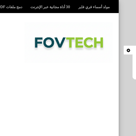
مولد أسماء فري فاير
30 أداة مجانية عبر الإنترنت
دمج ملفات PDF