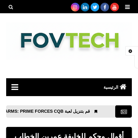
بحث هذه
المدونة
الإلكتروني
الرئيسية
صحة
قم بتنزيل لعبة WAR IN ARMS: PRIME FORCES CQB لنظام Android بصيغة APK
رياضة
مواقع
أقوال وحكم للخليفة عمربن الخطاب