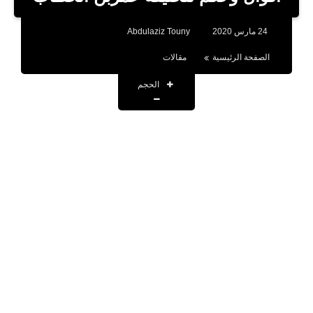
بلوجر
24 مارس 2020
Abdulaziz Touny
اخبار
الصفحة الرئيسية
مقالات
العاب
الحجم
برامج كمبيوتر
مقالات
تطبيقات
الذكاء الاصطناعي
اخبار الخليج
تكنولوجيا