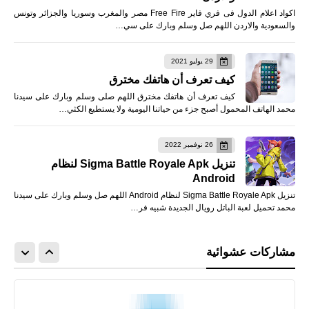
اكواد اعلام الدول فى فري فاير Free Fire مصر والمغرب وسوريا والجزائر وتونس
والسعودية والاردن اللهم صل وسلم وبارك على سي…
29 يوليو 2021
كيف تعرف أن هاتفك مخترق
كيف تعرف أن هاتفك مخترق اللهم صلى وسلم وبارك على سيدنا
محمد الهاتف المحمول أصبح جزء من حياتنا اليومية ولا يستطيع الكثي…
26 نوفمبر 2022
تنزيل Sigma Battle Royale Apk لنظام
Android
تنزيل Sigma Battle Royale Apk لنظام Android اللهم صل وسلم وبارك على سيدنا
محمد تحميل لعبة الباتل رويال الجديدة شبيه فر…
مشاركات عشوائية