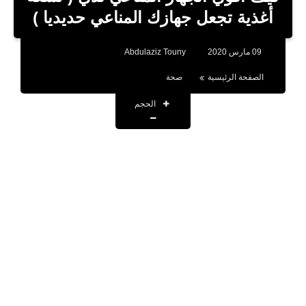
بلوجر
أغذية تجعل جهازك المناعي حديديا )
اخبار
09 مارس 2020
Abdulaziz Touny
العاب
الصفحة الرئيسية
صحة
برامج كمبيوتر
الحجم
مقالات
تطبيقات
الذكاء الاصطناعي
اخبار الخليج
تكنولوجيا