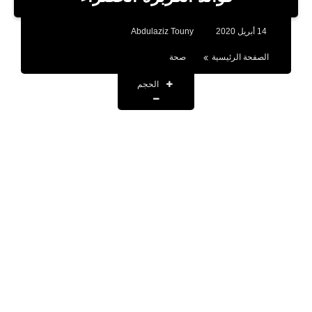
بلوجر
14 أبريل 2020
Abdulaziz Touny
اخبار
الصفحة الرئيسية
صحة
العاب
الحجم
برامج كمبيوتر
مقالات
تطبيقات
الذكاء الاصطناعي
اخبار الخليج
تكنولوجيا