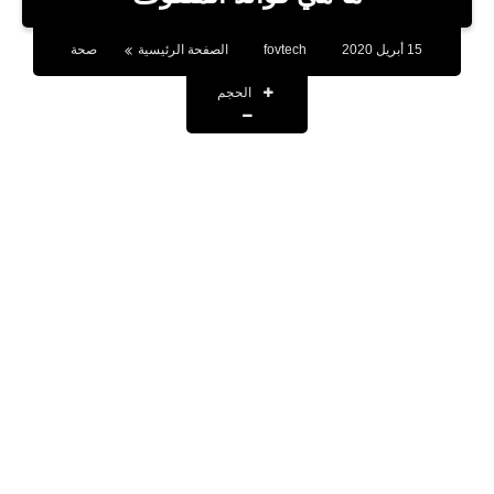
بلوجر
15 أبريل 2020
fovtech
الصفحة الرئيسية
صحة
اخبار
الحجم
العاب
برامج كمبيوتر
مقالات
تطبيقات
الذكاء الاصطناعي
اخبار الخليج
تكنولوجيا