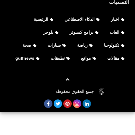
التسميات
اخبار
الذكاء الاصطناعي
الرئيسية
العاب
برامج كمبيوتر
بلوجر
تكنولوجيا
رياضة
سيارات
صحة
مقالات
مواقع
نطبيقات
gulfnews
مواقع
افضل 4 مواقع ping لسرعة ارشفة
المدونة وظهور المواضيع فى جميع
جميع الحقوق محفوظة
©
FOVTECH
محركات البحث