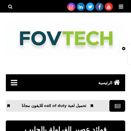
بحث هذه
المدونة
الإلكتروني
الرئيسية
صحة
تحميل لعبة call of duty للايفون مجانا
تحميل لعبة Call of Duty: Mobile للأندرويد
رياضة
مواقع
فوائد عصير الفراولة بالحليب