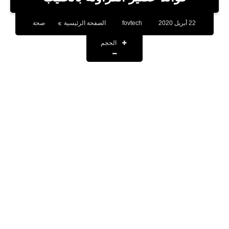
بلوجر
22 أبريل 2020
fovtech
الصفحة الرئيسية
صحة
اخبار
الحجم
العاب
برامج كمبيوتر
مقالات
تطبيقات
الذكاء الاصطناعي
اخبار الخليج
تكنولوجيا