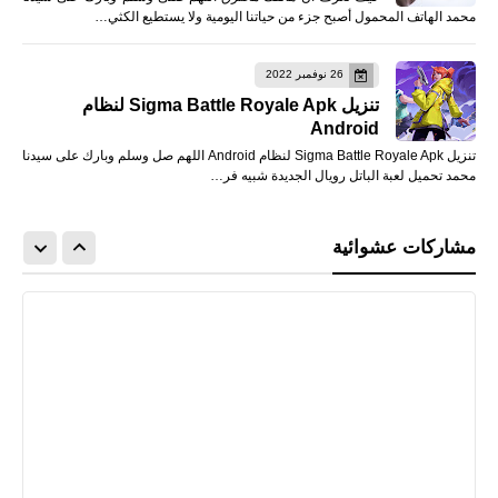
محمد الهاتف المحمول أصبح جزء من حياتنا اليومية ولا يستطيع الكثي…
26 نوفمبر 2022
تنزيل Sigma Battle Royale Apk لنظام
Android
تنزيل Sigma Battle Royale Apk لنظام Android اللهم صل وسلم وبارك على سيدنا
محمد تحميل لعبة الباتل رويال الجديدة شبيه فر…
مشاركات عشوائية