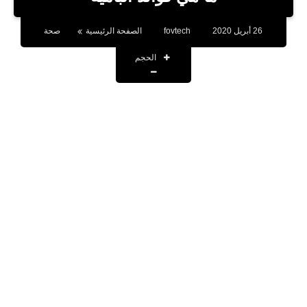
بلوجر
26 أبريل 2020
fovtech
الصفحة الرئيسية
صحة
اخبار
الحجم
العاب
برامج كمبيوتر
مقالات
تطبيقات
الذكاء الاصطناعي
اخبار الخليج
تكنولوجيا