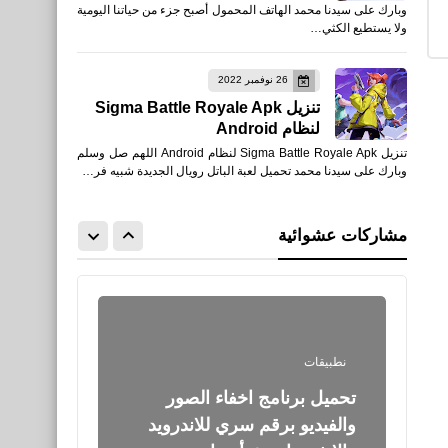
وبارك على سيدنا محمد الهاتف المحمول أصبح جزء من حياتنا اليومية
قائمة حسابات الأكثر متابعة
ولا يستطيع الكثي…
على Facebook
26 نوفمبر 2022
تنزيل Sigma Battle Royale Apk
لنظام Android
تنزيل Sigma Battle Royale Apk لنظام Android اللهم صل وسلم
اخبار
وبارك على سيدنا محمد تحميل لعبة الباتل رويال الجديدة شبيه فر…
فيديو حسني مبارك يظهر لأول
مرة منذ عام 2011 ويتحدث عن
مشاركات عشوائية
حرب أكتوبر 1973
نطبيقات
تحميل برنامج اخفاء الصور
والفيديو برقم سري للاندرويد