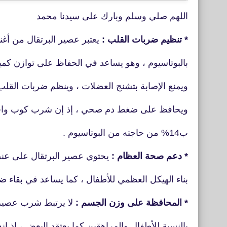
اللهم صلي وسلم وبارك على سيدنا محمد
* تنظيم ضربات القلب :
يعتبر عصير البرتقال من أغن
بالبوتاسيوم ، وهو يساعد في الحفاظ على توازن ك
ويمنع الإصابة بتشنج العضلات ، وينظم ضربات القلب
ويحافظ على ضغط دم صحي ، إذ إن شرب كوب واحد
ب14% من حاجته من البوتاسيوم .
* دعم صحة العظام :
يحتوي عصير البرتقال على عنص
بناء الهيكل العظمي للأطفال ، كما يساعد في بقاء 
* المحافظة على وزن الجسم :
لا يرتبط شرب عصير 
بالنسبة للأطفال والمراهقين كما يعتقد البعض ، إذ 