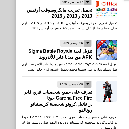
17 سبتمبر 2019
اخبار
تحميل تعريب مايكروسوفت أوفيس
2010 و 2013 و 2016
فيديو حسني مبارك يظهر لأول
تحميل تعريب مايكروسوفت أوفيس 2010 و 2013 و 2016 اللهم
مرة منذ عام 2011 ويتحدث عن
صلي وسلم وبارك على سيدنا محمد كيفية تعريب أوفيس 201…
حرب أكتوبر 1973
26 نوفمبر 2022
تنزيل لعبة Sigma Battle Royale
APK من ميديا فاير للأندرويد
تنزيل لعبة Sigma Battle Royale APK من ميديا فاير للأندرويد اللهم
نطبيقات
صل وسلم وبارك على سيدنا محمد تحميل شبيهه فري فاير الج…
تحميل برنامج اخفاء الصور
والفيديو برقم سري للاندرويد
06 أغسطس 2020
تعرف على جميع شخصيات فري فاير
والايفون احدث أصدار
Garena Free Fire جوتا
،رافائيل،كرونو شخصية كريستيانو
رونالدو
تعرف على جميع شخصيات فري فاير Garena Free Fire جوتا
،رافائيل،كرونو شخصية كريستيانو رونالدو اللهم صلى وسلم وبارك
اخبار
على سيد…