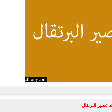
د عصير البرتقال
fovtech