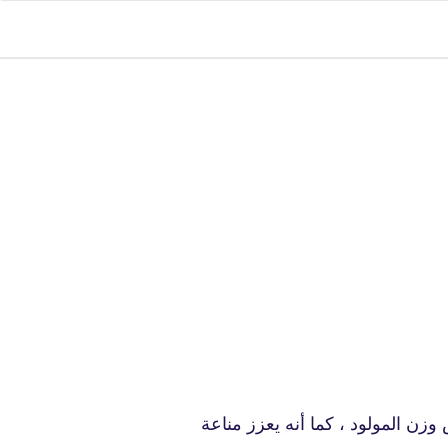
fovtech
16 أكتوبر 2019
fovtech
17 أكتوبر 2019
زن المولود ، كما أنه يعزز مناعة