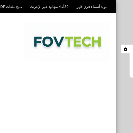
مولد أسماء فري فاير
30 أداة مجانية عبر الإنترنت
دمج ملفات PDF