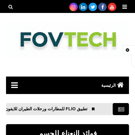
بحث هذه
المدونة
الإلكتروني
الرئيسية
صحة
تطبيق FLIO للمطارات ورحلات الطيران للايفون والاندرويد
رياضة
مواقع
فوائد النعناع للجسم