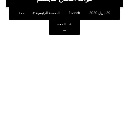
بلوجر
29 أبريل 2020
fovtech
الصفحة الرئيسية
صحة
اخبار
الحجم
العاب
برامج كمبيوتر
مقالات
تطبيقات
الذكاء الاصطناعي
اخبار الخليج
تكنولوجيا