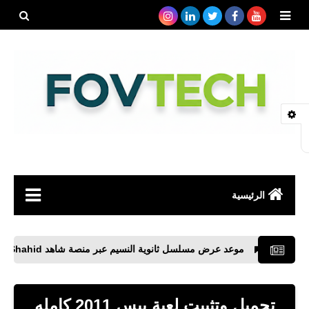
بحث هذه
المدونة
الإلكتروني
الرئيسية
صحة
موعد عرض مسلسل ثانوية النسيم عبر منصة شاهد Shahid
تنزي
رياضة
مواقع
تحميل وتثبيت لعبة بيس 2011 كامله