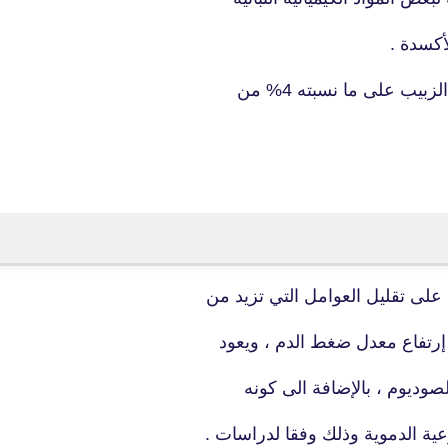
أكسدة .
 على ما نسبته 4% من
fovtech
24 يوليو 2020
على تقليل العوامل التي تزيد من
 إرتفاع معدل ضغط الدم ، ويعود
fovtech
لصوديوم ، بالإضافة الى كونه
24 يوليو 2020
ية الدموية وذلك وفقا لدراسات .