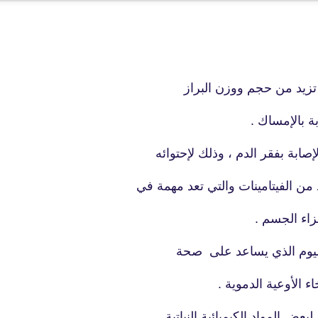
23 يوليو 2020
ا تزيد من حجم ووزن البراز
 بالإمساك .
fovtech
صابة بفقر الدم ، وذلك لإحتوائه
26 يوليو 2020
 من الفيتامينات والتي تعد مهمة في
زاء الجسم .
تاسيوم الذي يساعد على صحة
 الأوعية الدموية .
fovtech
26 يوليو 2020
عض المواد الكيميائية النباتية