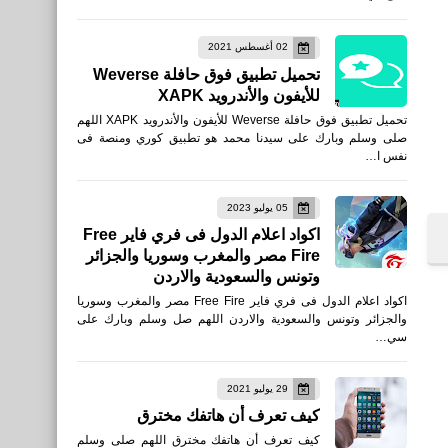
نطبيقات
02 أغسطس 2021
تطبيق آيكون: هوية المتصل،
تحميل تطبيق فوق حافلة Weverse
المكالمات وجهات الاتصال
للأيفون والأندرويد XAPK
تحميل تطبيق فوق حافلة Weverse للأيفون والأندرويد XAPK اللهم
صلى وسلم وبارك على سيدنا محمد هو تطبيق كوري ومنصة فى
نفس ا…
05 يوليو 2023
نطبيقات
اكواد اعلام الدول فى فري فاير Free
Fire مصر والمغرب وسوريا والجزائر
download Instagram ios
وتونس والسعودية والاردن
for android apk
اكواد اعلام الدول فى فري فاير Free Fire مصر والمغرب وسوريا
والجزائر وتونس والسعودية والاردن اللهم صل وسلم وبارك على
سي…
29 يوليو 2021
كيف تعرف أن هاتفك مخترق
نطبيقات
كيف تعرف أن هاتفك مخترق اللهم صلى وسلم