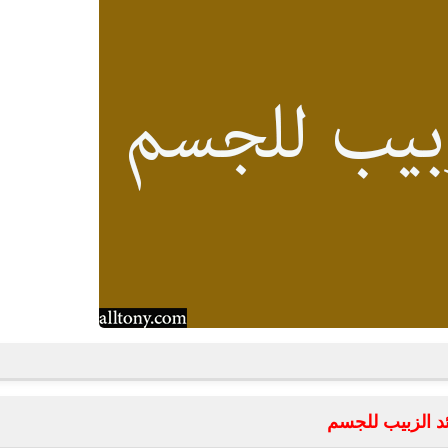
ئد الزبيب للجسم
fovtech