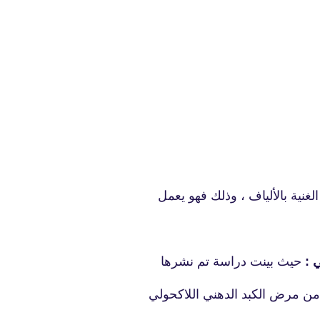
fovtech
26 يوليو 2020
لغنية بالألياف ، وذلك فهو يعمل
fovtech
24 يوليو 2020
ي :
حيث بينت دراسة تم نشرها