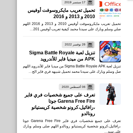
17 سبتمبر 2019
تحميل تعريب مايكروسوفت أوفيس
2010 و 2013 و 2016
صحة
تحميل تعريب مايكروسوفت أوفيس 2010 و 2013 و 2016 اللهم
أضرار التدخين على الجهاز
صلي وسلم وبارك على سيدنا محمد كيفية تعريب أوفيس 201…
التنفسي
26 نوفمبر 2022
تنزيل لعبة Sigma Battle Royale
APK من ميديا فاير للأندرويد
تنزيل لعبة Sigma Battle Royale APK من ميديا فاير للأندرويد اللهم
نطبيقات
صل وسلم وبارك على سيدنا محمد تحميل شبيهه فري فاير الج…
تحميل Fishing Clash: لعبة
صيد السمك. صياد السمك
06 أغسطس 2020
تعرف على جميع شخصيات فري فاير
محاكي للأيفون والأندرويد
Garena Free Fire جوتا
،رافائيل،كرونو شخصية كريستيانو
رونالدو
تعرف على جميع شخصيات فري فاير Garena Free Fire جوتا
،رافائيل،كرونو شخصية كريستيانو رونالدو اللهم صلى وسلم وبارك
على سيد…