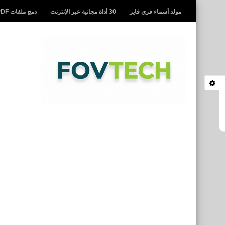
مولد أسماء فري فاير
30 أداة مجانية عبر الإنترنت
دمج ملفات PDF