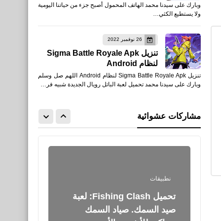
وبارك على سيدنا محمد الهاتف المحمول أصبح جزء من حياتنا اليومية
download snapchat ios for
ولا يستطيع الكثي…
android apk
26 نوفمبر 2022
تنزيل Sigma Battle Royale Apk
لنظام Android
تنزيل Sigma Battle Royale Apk لنظام Android اللهم صل وسلم
وبارك على سيدنا محمد تحميل لعبة الباتل رويال الجديدة شبيه فر…
صحة
أضرار التدخين على الجهاز
مشاركات عشوائية
التنفسي
نطبيقات
تحميل Fishing Clash: لعبة
صيد السمك. صياد السمك