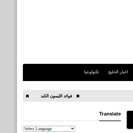
اخبار الخليج
تكنولوجيا
فوائد الليمون الكبد
تحميل ToTok Messenger لمكالمات الفيديو المجانية للأيفون والأندرويد أحدث أصدار
Translate