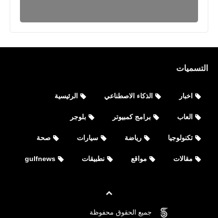
التسميات
اخبار
الذكاء الاصطناعي
الرئيسية
العاب
برامج كمبيوتر
بلوجر
مواقع
تكنولوجيا
رياضة
سيارات
صحة
ضغط الصور أونلاين ضغط صور JPG أو
مقالات
مواقع
نطبيقات
gulfnews
PNG أو GIF بأفضل جودة ونسبة ضغط
جميع الحقوق محفوظة
©
FOVTECH