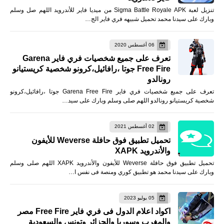
تنزيل لعبة Sigma Battle Royale APK من ميديا فاير للأندرويد اللهم صل وسلم
وبارك على سيدنا محمد تحميل شبيهه فري فاير الج…
06 أغسطس 2020
تعرف على جميع شخصيات فري فاير Garena
Free Fire جوتا ،رافائيل،كرونو شخصية كريستيانو
رونالدو
تعرف على جميع شخصيات فري فاير Garena Free Fire جوتا ،رافائيل،كرونو
شخصية كريستيانو رونالدو اللهم صلى وسلم وبارك على سيد…
02 أغسطس 2021
تحميل تطبيق فوق حافلة Weverse للأيفون
والأندرويد XAPK
تحميل تطبيق فوق حافلة Weverse للأيفون والأندرويد XAPK اللهم صلى وسلم
وبارك على سيدنا محمد هو تطبيق كوري ومنصة فى نفس ا…
05 يوليو 2023
اكواد اعلام الدول فى فري فاير Free Fire مصر
والمغرب وسوريا والجزائر وتونس والسعودية