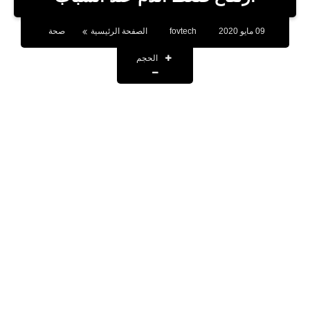
بلوجر
09 مايو 2020
fovtech
الصفحة الرئيسية
صحة
اخبار
الحجم
العاب
برامج كمبيوتر
مقالات
تطبيقات
الذكاء الاصطناعي
اخبار الخليج
تكنولوجيا