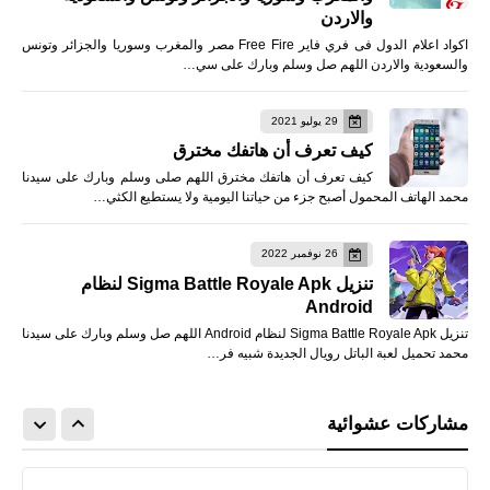
والاردن
اكواد اعلام الدول فى فري فاير Free Fire مصر والمغرب وسوريا والجزائر وتونس
والسعودية والاردن اللهم صل وسلم وبارك على سي…
29 يوليو 2021
كيف تعرف أن هاتفك مخترق
كيف تعرف أن هاتفك مخترق اللهم صلى وسلم وبارك على سيدنا
محمد الهاتف المحمول أصبح جزء من حياتنا اليومية ولا يستطيع الكثي…
26 نوفمبر 2022
تنزيل Sigma Battle Royale Apk لنظام
Android
تنزيل Sigma Battle Royale Apk لنظام Android اللهم صل وسلم وبارك على سيدنا
محمد تحميل لعبة الباتل رويال الجديدة شبيه فر…
مشاركات عشوائية