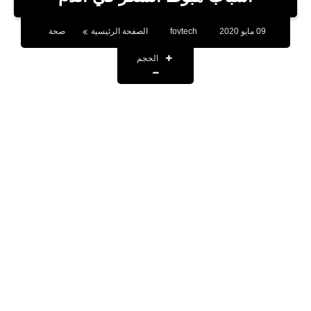
بلوجر
09 مايو 2020
fovtech
الصفحة الرئيسية
صحة
اخبار
الحجم
العاب
برامج كمبيوتر
مقالات
تطبيقات
الذكاء الاصطناعي
اخبار الخليج
تكنولوجيا