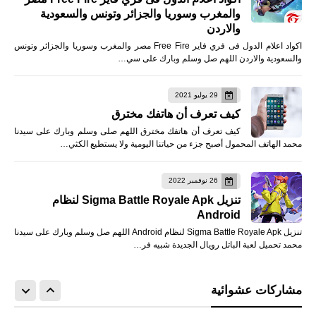
والمغرب وسوريا والجزائر وتونس والسعودية
والاردن
اكواد اعلام الدول فى فري فاير Free Fire مصر والمغرب وسوريا والجزائر وتونس
والسعودية والاردن اللهم صل وسلم وبارك على سي…
29 يوليو 2021
كيف تعرف أن هاتفك مخترق
كيف تعرف أن هاتفك مخترق اللهم صلى وسلم وبارك على سيدنا
محمد الهاتف المحمول أصبح جزء من حياتنا اليومية ولا يستطيع الكثي…
26 نوفمبر 2022
تنزيل Sigma Battle Royale Apk لنظام
Android
تنزيل Sigma Battle Royale Apk لنظام Android اللهم صل وسلم وبارك على سيدنا
محمد تحميل لعبة الباتل رويال الجديدة شبيه فر…
مشاركات عشوائية