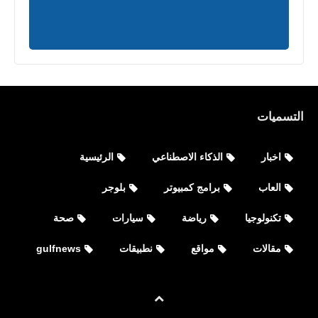
العاب
التسميات
King of Avalon Dragon Warfare
تحميل لعبة حرب التنين للآيفون والأندرويد
اخبار
الذكاء الاصطناعي
الرئيسية
العاب
برامج كمبيوتر
بلوجر
تكنولوجيا
رياضة
سيارات
صحة
مقالات
مواقع
نطبيقات
gulfnews