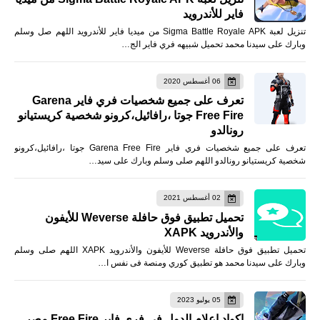
فاير للأندرويد
تنزيل لعبة Sigma Battle Royale APK من ميديا فاير للأندرويد اللهم صل وسلم
وبارك على سيدنا محمد تحميل شبيهه فري فاير الج…
06 أغسطس 2020
تعرف على جميع شخصيات فري فاير Garena
Free Fire جوتا ،رافائيل،كرونو شخصية كريستيانو
رونالدو
تعرف على جميع شخصيات فري فاير Garena Free Fire جوتا ،رافائيل،كرونو
شخصية كريستيانو رونالدو اللهم صلى وسلم وبارك على سيد…
02 أغسطس 2021
تحميل تطبيق فوق حافلة Weverse للأيفون
والأندرويد XAPK
تحميل تطبيق فوق حافلة Weverse للأيفون والأندرويد XAPK اللهم صلى وسلم
وبارك على سيدنا محمد هو تطبيق كوري ومنصة فى نفس ا…
05 يوليو 2023
اكواد اعلام الدول فى فري فاير Free Fire مصر