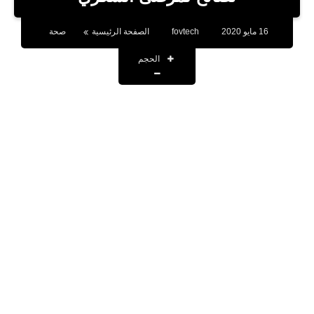
بلوجر
16 مايو 2020
fovtech
الصفحة الرئيسية
صحة
اخبار
الحجم
العاب
برامج كمبيوتر
مقالات
تطبيقات
الذكاء الاصطناعي
اخبار الخليج
تكنولوجيا