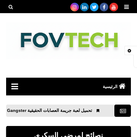
بحث هذه
المدونة
الإلكتروني
الرئيسية
صحة
تحميل لعبة جريمة العصابات الحقيقية Gangster للأندرويد
رياضة
مواقع
نصائح لمرضى السكري