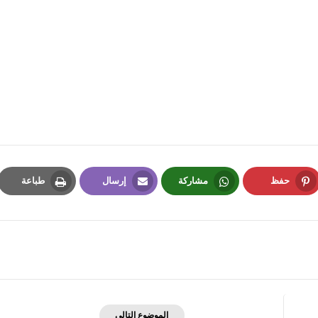
fovtech
24 نوفمبر 2025
حفظ
مشاركة
إرسال
طباعة
Print
Email
Whatsapp
Pinterest
fovtech
23 نوفمبر 2025
الموضوع التالي