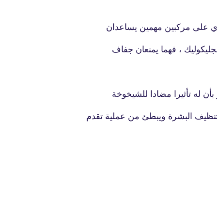
توي على مركبين مهمين يساعدان
ليكوليك ، فهما يمنعان جفاف
fovtech
19 نوفمبر 2025
 بأن له تأثيرا مضادا للشيخوخة
نظيف البشرة ويبطئ من عملية تقدم
fovtech
24 نوفمبر 2025