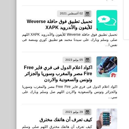
متطلبات تشغيل PUBG:
02 أغسطس 2021
Black Budget على جهاز
تحميل تطبيق فوق حافلة Weverse
الكمبيوتر
للأيفون والأندرويد XAPK
تحميل تطبيق فوق حافلة Weverse للأيفون والأندرويد XAPK اللهم
صلى وسلم وبارك على سيدنا محمد هو تطبيق كوري ومنصة فى
نفس ا…
gulfnews
05 يوليو 2023
الكويت 5 حالات يجوز فيها
اكواد اعلام الدول فى فري فاير Free
Fire مصر والمغرب وسوريا والجزائر
تحويل الزيارة إلى إقامة Gulf-
وتونس والسعودية والاردن
News
اكواد اعلام الدول فى فري فاير Free Fire مصر والمغرب وسوريا
والجزائر وتونس والسعودية والاردن اللهم صل وسلم وبارك على
سي…
29 يوليو 2021
برامج كمبيوتر
كيف تعرف أن هاتفك مخترق
كيفية نقل الويندوز بالكامل من
كيف تعرف أن هاتفك مخترق اللهم صلى وسلم