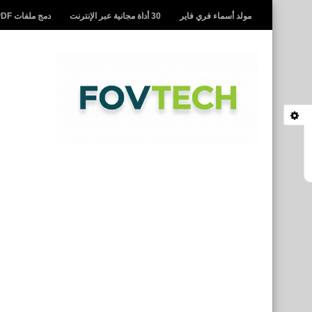
مولد أسماء فري فاير
30 أداة مجانية عبر الإنترنت
دمج ملفات PDF