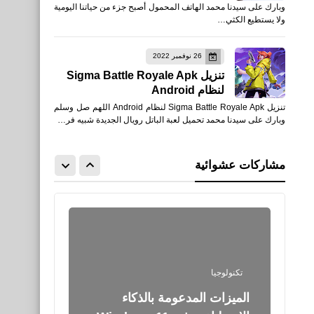
وبارك على سيدنا محمد الهاتف المحمول أصبح جزء من حياتنا اليومية
هارد HDD لهارد SSD كما هو
ولا يستطيع الكثي…
بدون فقد أي ملفات
26 نوفمبر 2022
تنزيل Sigma Battle Royale Apk
لنظام Android
تنزيل Sigma Battle Royale Apk لنظام Android اللهم صل وسلم
اخبار
وبارك على سيدنا محمد تحميل لعبة الباتل رويال الجديدة شبيه فر…
عروض PlayStation الرسمية
ليوم الجمعة الأسود 2025 لعبة
مشاركات عشوائية
Battlefield 6
تكنولوجيا
الميزات المدعومة بالذكاء