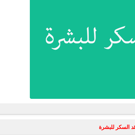
ئد السكر للبشرة
fovtech