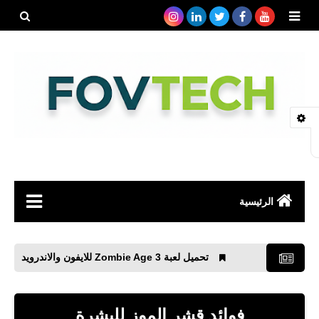
بحث هذه
المدونة
الإلكتروني
الرئيسية
صحة
تحميل لعبة Zombie Age 3 للايفون والاندرويد
افضل ت
رياضة
مواقع
فوائد قشر الموز للبشرة