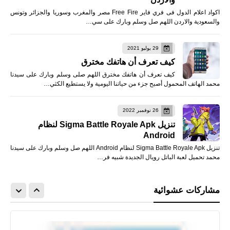
اكواد اعلام الدول فى فري فاير Free Fire مصر والمغرب وسوريا والجزائر وتونس
والسعودية والاردن اللهم صل وسلم وبارك على سي…
29 يوليو 2021
كيف تعرف أن هاتفك مخترق
كيف تعرف أن هاتفك مخترق اللهم صلى وسلم وبارك على سيدنا
محمد الهاتف المحمول أصبح جزء من حياتنا اليومية ولا يستطيع الكثي…
26 نوفمبر 2022
تنزيل Sigma Battle Royale Apk لنظام
Android
تنزيل Sigma Battle Royale Apk لنظام Android اللهم صل وسلم وبارك على سيدنا
محمد تحميل لعبة الباتل رويال الجديدة شبيه فر…
مشاركات عشوائية