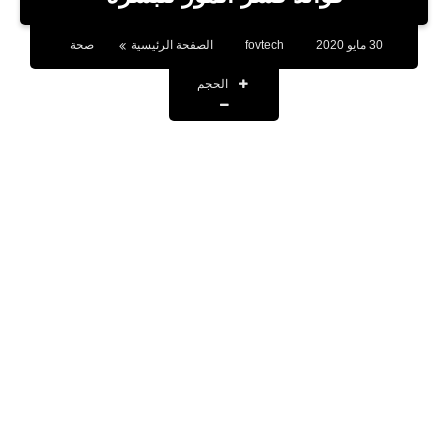
بلوجر
30 مايو 2020
fovtech
الصفحة الرئيسية
صحة
اخبار
الحجم
العاب
برامج كمبيوتر
مقالات
تطبيقات
الذكاء الاصطناعي
اخبار الخليج
تكنولوجيا