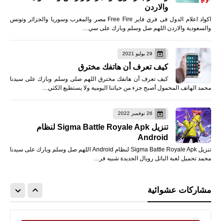
والاردن
اكواد اعلام الدول فى فري فاير Free Fire مصر والمغرب وسوريا والجزائر وتونس
والسعودية والاردن اللهم صل وسلم وبارك على سي…
29 يوليو 2021
كيف تعرف أن هاتفك مخترق
كيف تعرف أن هاتفك مخترق اللهم صلى وسلم وبارك على سيدنا
محمد الهاتف المحمول أصبح جزء من حياتنا اليومية ولا يستطيع الكثي…
26 نوفمبر 2022
تنزيل Sigma Battle Royale Apk لنظام
Android
تنزيل Sigma Battle Royale Apk لنظام Android اللهم صل وسلم وبارك على سيدنا
محمد تحميل لعبة الباتل رويال الجديدة شبيه فر…
مشاركات عشوائية