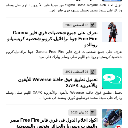
تنزيل لعبة Sigma Battle Royale APK من ميديا فاير للأندرويد اللهم صل وسلم
وبارك على سيدنا محمد تحميل شبيهه فري فاير الج…
06 أغسطس 2020
تعرف على جميع شخصيات فري فاير Garena
Free Fire جوتا ،رافائيل،كرونو شخصية كريستيانو
رونالدو
تعرف على جميع شخصيات فري فاير Garena Free Fire جوتا ،رافائيل،كرونو
شخصية كريستيانو رونالدو اللهم صلى وسلم وبارك على سيد…
02 أغسطس 2021
تحميل تطبيق فوق حافلة Weverse للأيفون
والأندرويد XAPK
تحميل تطبيق فوق حافلة Weverse للأيفون والأندرويد XAPK اللهم صلى وسلم
وبارك على سيدنا محمد هو تطبيق كوري ومنصة فى نفس ا…
05 يوليو 2023
اكواد اعلام الدول فى فري فاير Free Fire مصر
والمغرب وسوريا والجزائر وتونس والسعودية