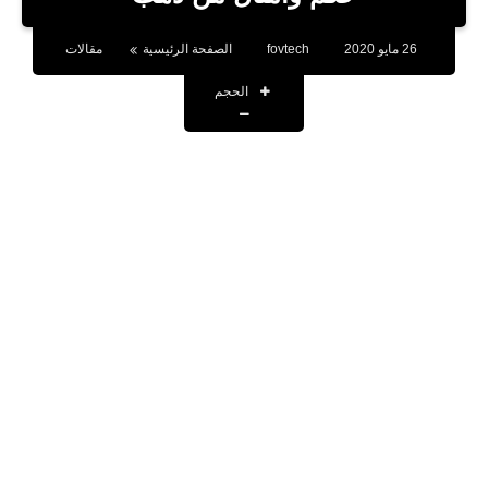
بلوجر
26 مايو 2020
fovtech
الصفحة الرئيسية
مقالات
اخبار
الحجم
العاب
برامج كمبيوتر
مقالات
تطبيقات
الذكاء الاصطناعي
اخبار الخليج
تكنولوجيا