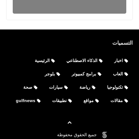
التسميات
اخبار
الذكاء الاصطناعي
الرئيسية
العاب
برامج كمبيوتر
بلوجر
اخبار
تكنولوجيا
رياضة
سيارات
صحة
وفاة أمير الكويت الشيخ نواف الأحمد
مقالات
مواقع
نطبيقات
gulfnews
الجابر الصباح عن 86 عاما
جميع الحقوق محفوظة
©
FOVTECH