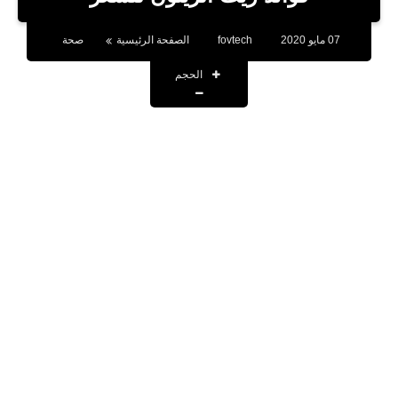
بلوجر
07 مايو 2020
fovtech
الصفحة الرئيسية
صحة
اخبار
الحجم
العاب
برامج كمبيوتر
مقالات
تطبيقات
الذكاء الاصطناعي
اخبار الخليج
تكنولوجيا