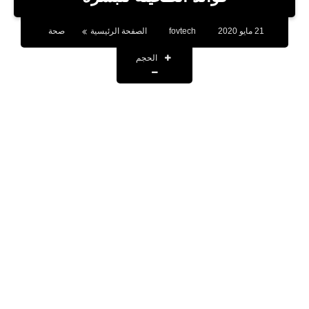
بلوجر
21 مايو 2020
fovtech
الصفحة الرئيسية
صحة
اخبار
الحجم
العاب
برامج كمبيوتر
مقالات
تطبيقات
الذكاء الاصطناعي
اخبار الخليج
تكنولوجيا