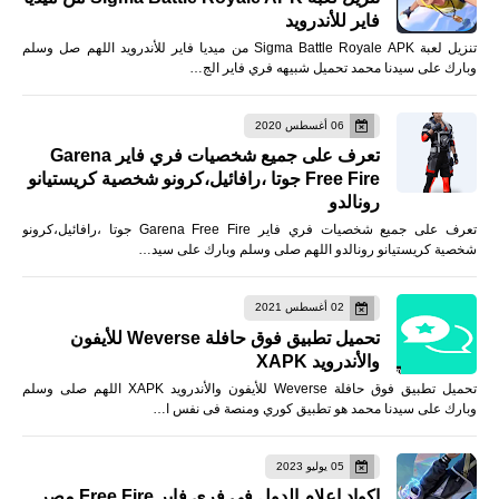
فاير للأندرويد
تنزيل لعبة Sigma Battle Royale APK من ميديا فاير للأندرويد اللهم صل وسلم
وبارك على سيدنا محمد تحميل شبيهه فري فاير الج…
06 أغسطس 2020
تعرف على جميع شخصيات فري فاير Garena
Free Fire جوتا ،رافائيل،كرونو شخصية كريستيانو
رونالدو
تعرف على جميع شخصيات فري فاير Garena Free Fire جوتا ،رافائيل،كرونو
شخصية كريستيانو رونالدو اللهم صلى وسلم وبارك على سيد…
02 أغسطس 2021
تحميل تطبيق فوق حافلة Weverse للأيفون
والأندرويد XAPK
تحميل تطبيق فوق حافلة Weverse للأيفون والأندرويد XAPK اللهم صلى وسلم
وبارك على سيدنا محمد هو تطبيق كوري ومنصة فى نفس ا…
05 يوليو 2023
اكواد اعلام الدول فى فري فاير Free Fire مصر