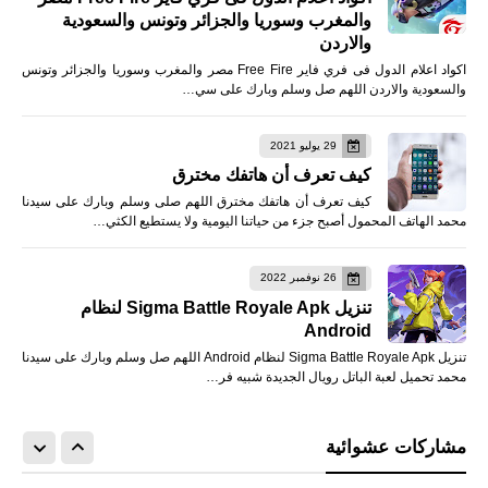
والمغرب وسوريا والجزائر وتونس والسعودية
والاردن
اكواد اعلام الدول فى فري فاير Free Fire مصر والمغرب وسوريا والجزائر وتونس
والسعودية والاردن اللهم صل وسلم وبارك على سي…
29 يوليو 2021
كيف تعرف أن هاتفك مخترق
كيف تعرف أن هاتفك مخترق اللهم صلى وسلم وبارك على سيدنا
محمد الهاتف المحمول أصبح جزء من حياتنا اليومية ولا يستطيع الكثي…
26 نوفمبر 2022
تنزيل Sigma Battle Royale Apk لنظام
Android
تنزيل Sigma Battle Royale Apk لنظام Android اللهم صل وسلم وبارك على سيدنا
محمد تحميل لعبة الباتل رويال الجديدة شبيه فر…
مشاركات عشوائية