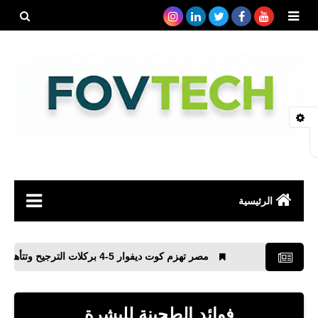
بحث هذه
المدونة
الإلكتروني
الرئيسية
صحة
مصر تهزم كوت ديفوار 5-4 بركلات الترجيح وتتأهل لمواجهة المغرب
رياضة
مواقع
فوائد الطحينة للبشرة