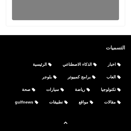
العاب
متطلبات تشغيل لعبة Splitgate لنظامي
التسميات
Linux و Microsoft Windows على
Steam
اخبار
الذكاء الاصطناعي
الرئيسية
العاب
برامج كمبيوتر
بلوجر
تكنولوجيا
رياضة
سيارات
صحة
مقالات
مواقع
نطبيقات
gulfnews