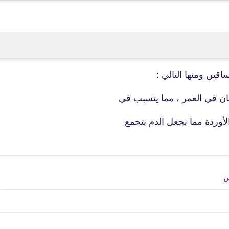
18 مايو 2020
اقين ومنها التالي :
نسان في العمر ، مما يتسبب في
fovtech
18 مايو 2020
أوردة مما يجعل الدم يتجمع
س
fovtech
17 مايو 2020