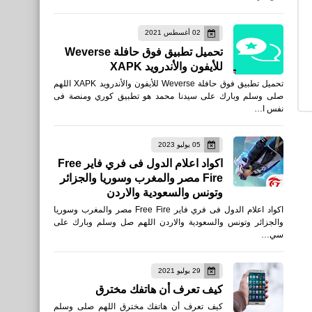
صحة
02 أغسطس 2021
تحميل تطبيق فوق حافلة Weverse
فوائد قشر البرتقال للبشرة
للأيفون والأندرويد XAPK
تحميل تطبيق فوق حافلة Weverse للأيفون والأندرويد XAPK اللهم
صلى وسلم وبارك على سيدنا محمد هو تطبيق كوري ومنصة فى
نفس ا…
العاب
05 يوليو 2023
تحميل لعبة CS GO الاصلية
اكواد اعلام الدول فى فري فاير Free
Fire مصر والمغرب وسوريا والجزائر
على هواتف الأندرويد والأيفون
وتونس والسعودية والاردن
أحدث أصدار
اكواد اعلام الدول فى فري فاير Free Fire مصر والمغرب وسوريا
والجزائر وتونس والسعودية والاردن اللهم صل وسلم وبارك على
سي…
29 يوليو 2021
كيف تعرف أن هاتفك مخترق
كيف تعرف أن هاتفك مخترق اللهم صلى وسلم