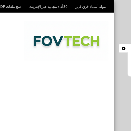
مولد أسماء فري فاير
30 أداة مجانية عبر الإنترنت
دمج ملفات PDF