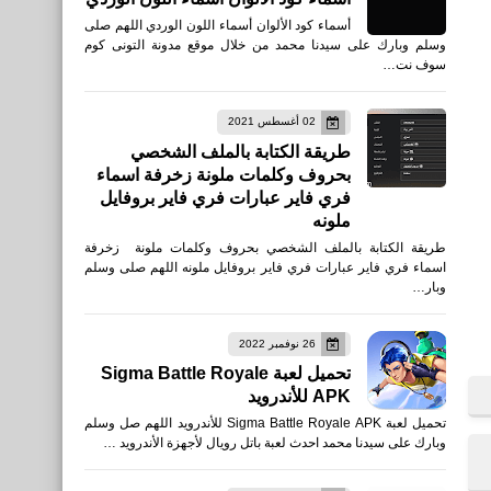
أسماء كود الألوان أسماء اللون الوردي اللهم صلى
وسلم وبارك على سيدنا محمد من خلال موقع مدونة التونى كوم
سوف نت…
العاب
تحميل لعبة CS GO الاصلية
02 أغسطس 2021
على هواتف الأندرويد والأيفون
طريقة الكتابة بالملف الشخصي
أحدث أصدار
بحروف وكلمات ملونة زخرفة اسماء
فري فاير عبارات فري فاير بروفايل
ملونه
طريقة الكتابة بالملف الشخصي بحروف وكلمات ملونة زخرفة
اسماء فري فاير عبارات فري فاير بروفايل ملونه اللهم صلى وسلم
وبار…
26 نوفمبر 2022
صحة
تحميل لعبة Sigma Battle Royale
فوائد السكر للبشرة
APK للأندرويد
تحميل لعبة Sigma Battle Royale APK للأندرويد اللهم صل وسلم
وبارك على سيدنا محمد احدث لعبة باتل رويال لأجهزة الأندرويد …