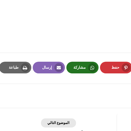
fovtech
17 مايو 2020
حفظ
مشاركة
إرسال
طباعة
Print
Email
Whatsapp
Pinterest
fovtech
20 مايو 2020
الموضوع التالي