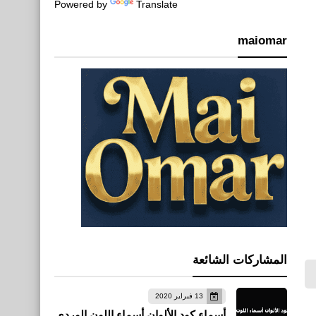
Powered by
Translate
maiomar
صحة
المشاركات الشائعة
فوائد قشر البرتقال للبشرة
13 فبراير 2020
أسماء كود الألوان أسماء اللون الوردي