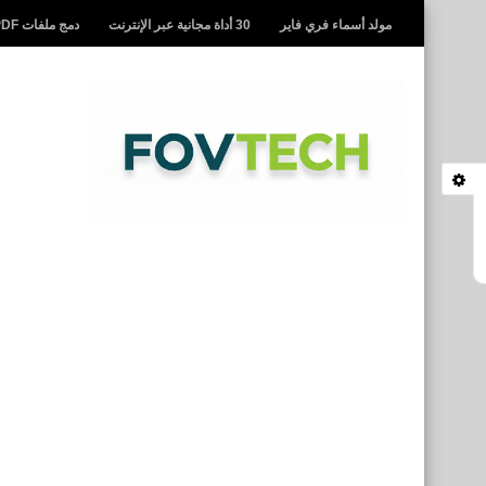
مولد أسماء فري فاير
30 أداة مجانية عبر الإنترنت
دمج ملفات PDF