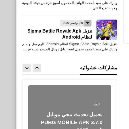
وبارك على سيدنا محمد الهاتف المحمول أصبح جزء من حياتنا اليومية
تحميل Free Fire: أرض الشتاء
ولا يستطيع الكثي…
التحديث الجديد أصدار 1.108.1
26 نوفمبر 2022
تنزيل Sigma Battle Royale Apk
لنظام Android
تنزيل Sigma Battle Royale Apk لنظام Android اللهم صل وسلم
العاب
وبارك على سيدنا محمد تحميل لعبة الباتل رويال الجديدة شبيه فر…
تحميل لعبة دريم ليج 2025
Dream League Soccer
مشاركات عشوائية
للأيفون والأندرويد
العاب
تحميل تحديث ببجي موبايل
3.7.0 PUBG MOBILE APK