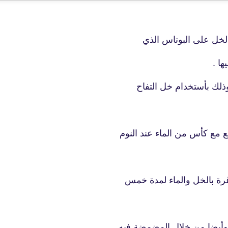
04 ديسمبر 2024
ء الخل على البوتاس الذي
ها .
وذلك بأستخد
ام خل التفاح
fovtech
07 مارس 2025
ع مع كأس من الماء عند النوم
غرة بالخل والماء لمدة خمس
fovtech
06 ديسمبر 2024
ة وأيضا من خلال المضمضة فيه .