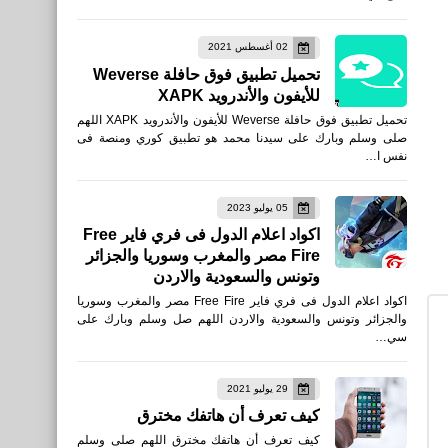
العاب
02 أغسطس 2021
تحميل لعبة Garena Free
تحميل تطبيق فوق حافلة Weverse
City للأندرويد
للأيفون والأندرويد XAPK
تحميل تطبيق فوق حافلة Weverse للأيفون والأندرويد XAPK اللهم
صلى وسلم وبارك على سيدنا محمد هو تطبيق كوري ومنصة فى
نفس ا…
العاب
05 يوليو 2023
تنزيل Free Fire:
اكواد اعلام الدول فى فري فاير Free
Fire مصر والمغرب وسوريا والجزائر
Winterlands 1.108.1 للأيفون
وتونس والسعودية والاردن
والأندرويد احدث أصدار
اكواد اعلام الدول فى فري فاير Free Fire مصر والمغرب وسوريا
والجزائر وتونس والسعودية والاردن اللهم صل وسلم وبارك على
سي…
29 يوليو 2021
كيف تعرف أن هاتفك مخترق
العاب
كيف تعرف أن هاتفك مخترق اللهم صلى وسلم