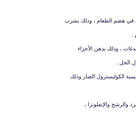
مي في هضم الطعام ، وذلك بشرب
fovtech
06 ديسمبر 2024
 .
دغات ، وذلك بدهن الأجزاء
ل الخل .
سبة الكوليسترول الضار وذلك
fovtech
05 ديسمبر 2024
د والرشح والإنفلونزا ،