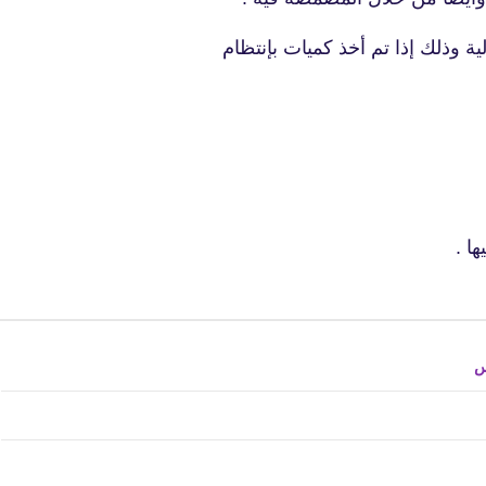
لية وذلك إذا تم أخذ كميات بإنتظام
fovtech
05 ديسمبر 2024
ها .
س
fovtech
05 ديسمبر 2024