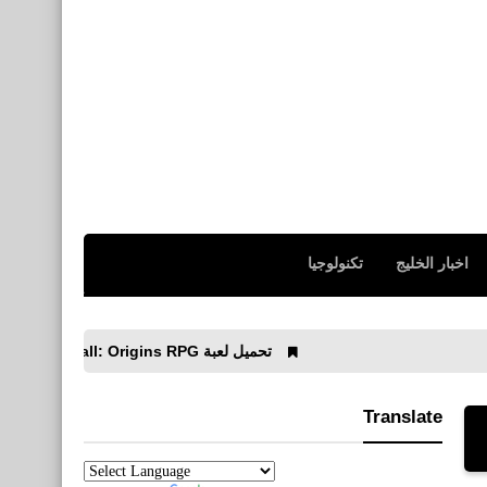
اخبار الخليج
تكنولوجيا
تحميل لعبة Vampire's Fall: Origins RPG‏ للأيفون والأندرويد APK
Translate