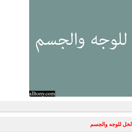
الخل للوجه والجسم
fovtech