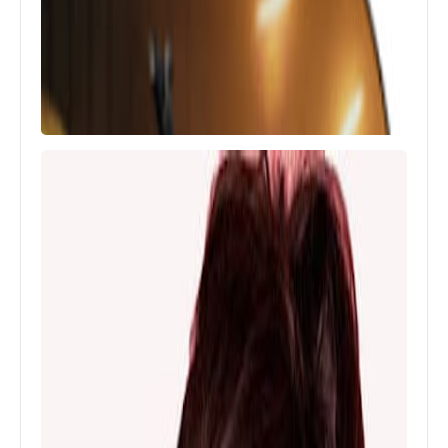
اخبار
أسماء المحافظين الجديدة 10 لواءات و4
دكاترة و2 رقابة إدارية
العاب
تحميل لعبة Counter Attack
Multiplayer FPS للايفون والاندرويد