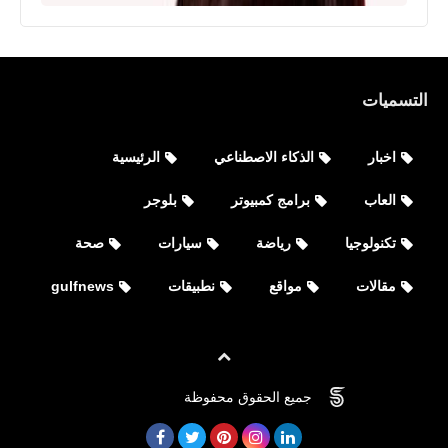
التسميات
اخبار
الذكاء الاصطناعي
الرئيسية
العاب
برامج كمبيوتر
بلوجر
العاب
تكنولوجيا
رياضة
سيارات
صحة
تنزيل لعبة ببجي النسخة الصينية للاندرويد
مقالات
مواقع
نطبيقات
gulfnews
والايفون Game for Peace
جميع الحقوق محفوظة
©
FOVTECH