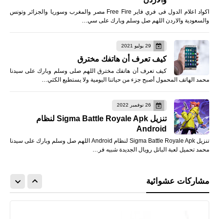
اكواد اعلام الدول فى فري فاير Free Fire مصر والمغرب وسوريا والجزائر وتونس
والسعودية والاردن اللهم صل وسلم وبارك على سي…
29 يوليو 2021
كيف تعرف أن هاتفك مخترق
كيف تعرف أن هاتفك مخترق اللهم صلى وسلم وبارك على سيدنا
محمد الهاتف المحمول أصبح جزء من حياتنا اليومية ولا يستطيع الكثي…
26 نوفمبر 2022
تنزيل Sigma Battle Royale Apk لنظام
Android
تنزيل Sigma Battle Royale Apk لنظام Android اللهم صل وسلم وبارك على سيدنا
محمد تحميل لعبة الباتل رويال الجديدة شبيه فر…
مشاركات عشوائية