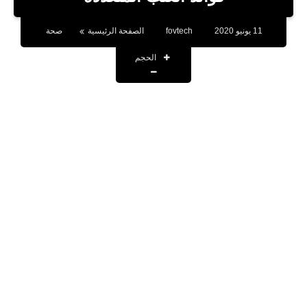
بلوجر
11 يونيو 2020
fovtech
الصفحة الرئيسية
صحة
اخبار
الحجم
العاب
برامج كمبيوتر
مقالات
تطبيقات
الذكاء الاصطناعي
اخبار الخليج
تكنولوجيا