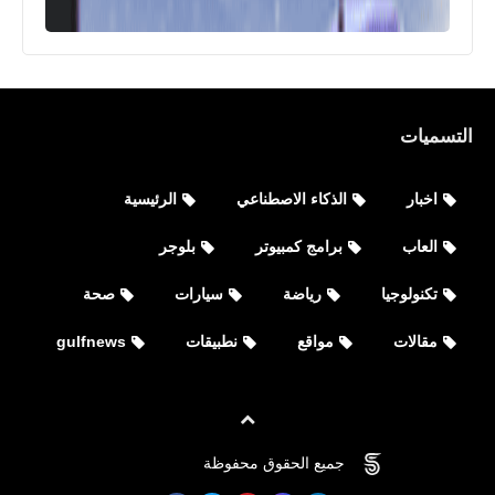
التسميات
اخبار
الذكاء الاصطناعي
الرئيسية
العاب
برامج كمبيوتر
بلوجر
نطبيقات
تكنولوجيا
رياضة
سيارات
صحة
تحميل تطبيق كاكاوا توك كاكاوتوك
مقالات
مواقع
نطبيقات
gulfnews
KakaoTalk للأيفون والأندرويد APK
جميع الحقوق محفوظة
©
FOVTECH