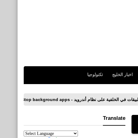
اخبار الخليج
تكنولوجيا
أندرويد - Stop background apps
قائمة بأفضل 10 تطبيقات لتعديل الصور باحتراف على الهاتف - Best photo editing apps
Translate