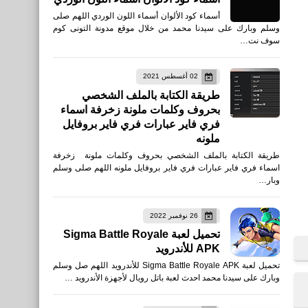
أسماء كود الألوان أسماء اللون الوردي اللهم صلى
وسلم وبارك على سيدنا محمد من خلال موقع مدونة التونى كوم
سوف نت…
العاب
تحميل لعبة الروح القتالية
02 أغسطس 2021
Invictus: Lost Soul للايفون
طريقة الكتابة بالملف الشخصي
والأندرويد APK
بحروف وكلمات ملونة زخرفة اسماء
فري فاير عبارات فري فاير بروفايل
ملونه
طريقة الكتابة بالملف الشخصي بحروف وكلمات ملونة زخرفة
نطبيقات
اسماء فري فاير عبارات فري فاير بروفايل ملونه اللهم صلى وسلم
وبار…
تطبيق الخزانة: إخفاء الصور
وإخفاء التطبيقات Locker:
26 نوفمبر 2022
Hide Photos, Hide Apps
تحميل لعبة Sigma Battle Royale
للأيفون
APK للأندرويد
تحميل لعبة Sigma Battle Royale APK للأندرويد اللهم صل وسلم
وبارك على سيدنا محمد احدث لعبة باتل رويال لأجهزة الأندرويد …