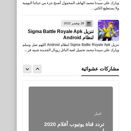
وبارك على سيدنا محمد الهاتف المحمول أصبح جزء من حياتنا اليومية
Hide Photos, Hide Apps
ولا يستطيع الكثي…
للأيفون
26 نوفمبر 2022
تنزيل Sigma Battle Royale Apk
لنظام Android
تنزيل Sigma Battle Royale Apk لنظام Android اللهم صل وسلم
....
وبارك على سيدنا محمد تحميل لعبة الباتل رويال الجديدة شبيه فر…
تطبيق خزنة الصور الخاصة -
آمنة للصور Private Photo
مشاركات عشوائية
Vault - Pic Safe للأيفون
اخبار
تردد قناة يوتيوب أفلام 2020