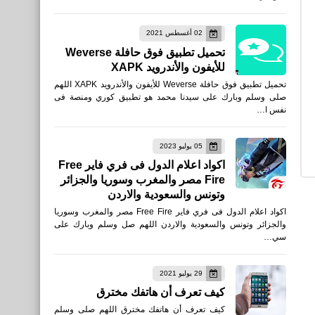
تحميل مدير الملفات File
02 أغسطس 2021
Manager للأندرويد
تحميل تطبيق فوق حافلة Weverse
play.google، APK
للأيفون والأندرويد XAPK
تحميل تطبيق فوق حافلة Weverse للأيفون والأندرويد XAPK اللهم
صلى وسلم وبارك على سيدنا محمد هو تطبيق كوري ومنصة فى
نفس ا…
العاب
05 يوليو 2023
تحميل لعبة الروح القتالية
اكواد اعلام الدول فى فري فاير Free
Fire مصر والمغرب وسوريا والجزائر
Invictus: Lost Soul للايفون
وتونس والسعودية والاردن
والأندرويد APK
اكواد اعلام الدول فى فري فاير Free Fire مصر والمغرب وسوريا
والجزائر وتونس والسعودية والاردن اللهم صل وسلم وبارك على
سي…
نطبيقات
29 يوليو 2021
تطبيق الخزانة: إخفاء الصور
كيف تعرف أن هاتفك مخترق
وإخفاء التطبيقات Locker:
كيف تعرف أن هاتفك مخترق اللهم صلى وسلم