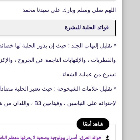
اللهم صلي وسلم وبارك على سيدنا محمد
فوائد الحلبة للبشرة
* تقليل إلتهاب الجلد : حيث إن بذور الحلبة لها خصائ
والفطريات ، والإلتهابات الناجمة عن الجروح ، والإكزي
تسرع من عملية الشفاء .
* تقليل علامات الشيخوخة : حيث تعتبر الحلبة مضادا
لإحتوائه على النياسين ، وفيتامين B3 ، واللذان من شأنهما تجديد خلايا الجلد ، وإعادة
شاهد أيضًا
فوائد العرق: أسرار بيولوجية وصحية لا يعرفها معظم النا