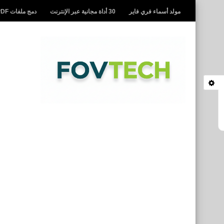
مولد أسماء فري فاير
30 أداة مجانية عبر الإنترنت
دمج ملفات PDF