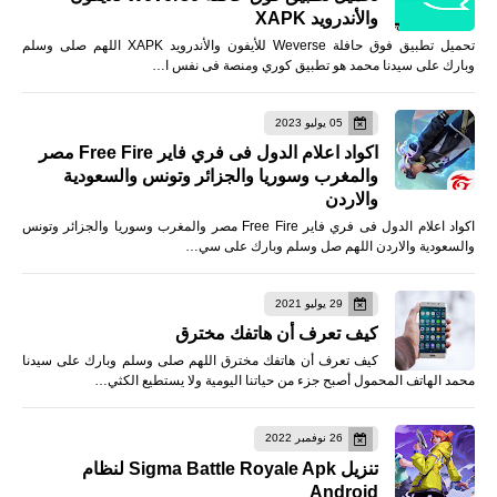
والأندرويد XAPK
تحميل تطبيق فوق حافلة Weverse للأيفون والأندرويد XAPK اللهم صلى وسلم
وبارك على سيدنا محمد هو تطبيق كوري ومنصة فى نفس ا…
05 يوليو 2023
اكواد اعلام الدول فى فري فاير Free Fire مصر
والمغرب وسوريا والجزائر وتونس والسعودية
والاردن
اكواد اعلام الدول فى فري فاير Free Fire مصر والمغرب وسوريا والجزائر وتونس
والسعودية والاردن اللهم صل وسلم وبارك على سي…
29 يوليو 2021
كيف تعرف أن هاتفك مخترق
كيف تعرف أن هاتفك مخترق اللهم صلى وسلم وبارك على سيدنا
محمد الهاتف المحمول أصبح جزء من حياتنا اليومية ولا يستطيع الكثي…
26 نوفمبر 2022
تنزيل Sigma Battle Royale Apk لنظام
Android