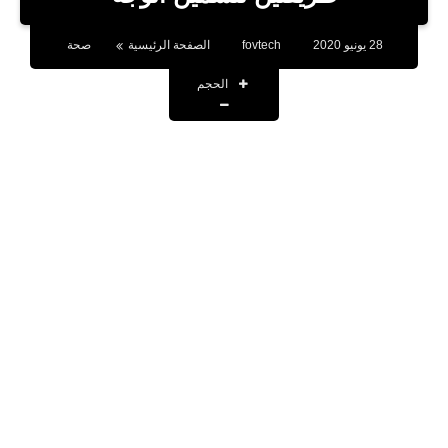
بلوجر
28 يونيو 2020
fovtech
الصفحة الرئيسية
صحة
اخبار
الحجم
العاب
برامج كمبيوتر
مقالات
تطبيقات
الذكاء الاصطناعي
اخبار الخليج
تكنولوجيا