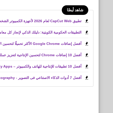
شاهد أيضًا
تطبيق CapCut Web لعام 2026 لأجهزة الكمبيوتر الشخصية، والويب، وأجهزة iPhone، وأجهزة Android
التطبيقات الحكومية الكويتية: دليلك الذكي لإنجاز كل معاملاتك من الهات
أفضل إضافات Google Chrome الأكثر تحميلًا لتحسين الإنتاجية وخدمة العملاء وملفات PDF
أفضل 10 إضافات Chrome لتحسين الإنتاجية لتعزيز عملك
أفضل 10 تطبيقات للإنتاجية للهاتف والكمبيوتر – Top Productivity Apps
أفضل 7 أدوات الذكاء الاصتناعي فى التصوير - The 7 best AI tools for photography