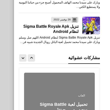
وبارك على سيدنا محمد الهاتف المحمول أصبح جزء من حياتنا اليومية
Fire: أرض الشتاء للأندرويد
ولا يستطيع الكثي…
APK التحديث الجديد
26 نوفمبر 2022
تنزيل Sigma Battle Royale Apk
لنظام Android
تنزيل Sigma Battle Royale Apk لنظام Android اللهم صل وسلم
العاب
وبارك على سيدنا محمد تحميل لعبة الباتل رويال الجديدة شبيه فر…
تحميل لعبة Garena Free
Fire: Winterlands أرض
مشاركات عشوائية
الشتاء للأيفون والأندرويد
العاب
تحميل لعبة Sigma Battle