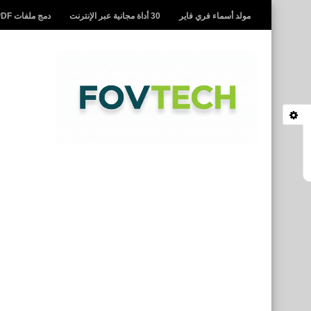
مولد أسماء فري فاير
30 أداة مجانية عبر الإنترنت
دمج ملفات PDF