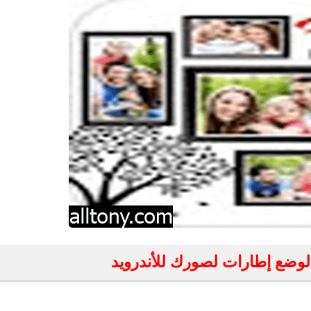
لوضع إطارات لصورك للأندرويد
fovtech