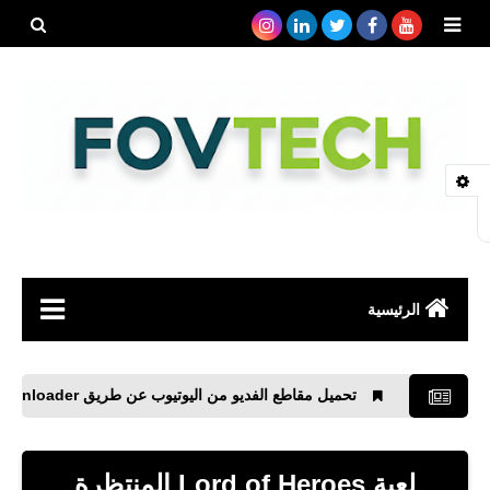
بحث هذه
المدونة
الإلكتروني
الرئيسية
صحة
تحميل مقاطع الفديو من اليوتيوب عن طريق TubeMate YouTube Downloader
رياضة
مواقع
لعبة Lord of Heroes المنتظرة