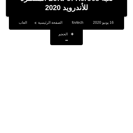
بلوجر
للأندرويد 2020
اخبار
16 يونيو 2020
fovtech
الصفحة الرئيسية
العاب
العاب
الحجم
برامج كمبيوتر
مقالات
تطبيقات
الذكاء الاصطناعي
اخبار الخليج
تكنولوجيا