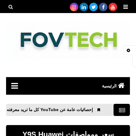
بحث هذه
المدونة
الإلكتروني
الرئيسية
صحة
إحصائيات عامة عن YouTube كل ما تريد معرفته
تحميل ت
رياضة
مواقع
سعر ومواصفات Y9S Huawei