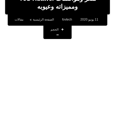
بلوجر
ومميزاته وعيوبه
اخبار
11 يونيو 2020
fovtech
الصفحة الرئيسية
مقالات
العاب
الحجم
برامج كمبيوتر
مقالات
تطبيقات
الذكاء الاصطناعي
اخبار الخليج
تكنولوجيا