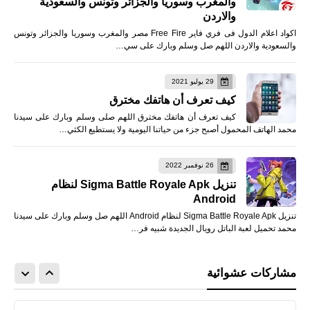
والمغرب وسوريا والجزائر وتونس والسعودية
والاردن
اكواد اعلام الدول فى فري فاير Free Fire مصر والمغرب وسوريا والجزائر وتونس
والسعودية والاردن اللهم صل وسلم وبارك على سي…
29 يوليو 2021
كيف تعرف أن هاتفك مخترق
كيف تعرف أن هاتفك مخترق اللهم صلى وسلم وبارك على سيدنا
محمد الهاتف المحمول أصبح جزء من حياتنا اليومية ولا يستطيع الكثي…
26 نوفمبر 2022
تنزيل Sigma Battle Royale Apk لنظام
Android
تنزيل Sigma Battle Royale Apk لنظام Android اللهم صل وسلم وبارك على سيدنا
محمد تحميل لعبة الباتل رويال الجديدة شبيه فر…
مشاركات عشوائية