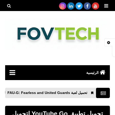
بحث هذه
المدونة
الإلكتروني
الرئيسية
صحة
تحميل لعبة FAU-G: Fearless and United Guards ‏ للأندرويد بصيغة APK
رياضة
مواقع
تحميل تطبيق YouTube Go‏ لتحميل