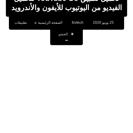
بلوجر
الفيديو من اليوتيوب للأيفون والأندرويد
اخبار
25 يونيو 2020
fovtech
الصفحة الرئيسية
نطبيقات
العاب
الحجم
برامج كمبيوتر
مقالات
تطبيقات
الذكاء الاصطناعي
اخبار الخليج
تكنولوجيا