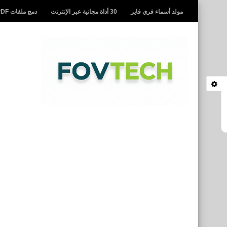
مولد أسماء فري فاير
30 أداة مجانية عبر الإنترنت
دمج ملفات PDF