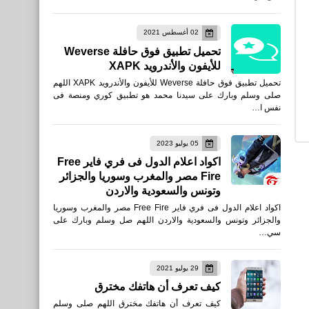
تحميل لعبة Garena Free Fire
02 أغسطس 2021
MAX - الإبادة‏ للأيفون
تحميل تطبيق فوق حافلة Weverse
والأندرويد التحديث الجديد
للأيفون والأندرويد XAPK
تحميل تطبيق فوق حافلة Weverse للأيفون والأندرويد XAPK اللهم
صلى وسلم وبارك على سيدنا محمد هو تطبيق كوري ومنصة فى
نفس ا…
مقالات
05 يوليو 2023
مكنسة السيارة ThisWorx -
اكواد اعلام الدول فى فري فاير Free
Fire مصر والمغرب وسوريا والجزائر
محمولة ، عالية الطاقة ،
وتونس والسعودية والاردن
محمولة باليد
اكواد اعلام الدول فى فري فاير Free Fire مصر والمغرب وسوريا
والجزائر وتونس والسعودية والاردن اللهم صل وسلم وبارك على
سي…
29 يوليو 2021
نطبيقات
كيف تعرف أن هاتفك مخترق
تحميل تطبيق Wombo: اجعل
كيف تعرف أن هاتفك مخترق اللهم صلى وسلم