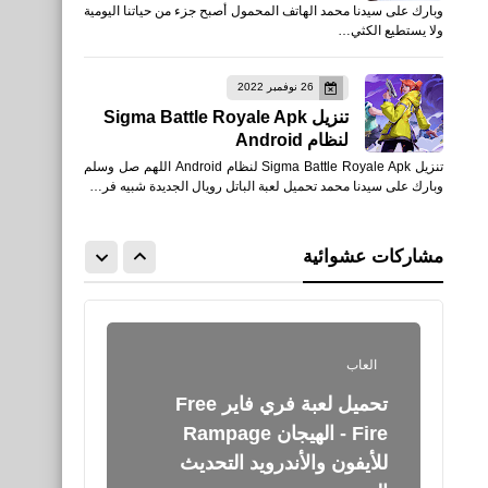
وبارك على سيدنا محمد الهاتف المحمول أصبح جزء من حياتنا اليومية
صورك الشخصية تغني للأيفون
ولا يستطيع الكثي…
والأندرويد XAPK
26 نوفمبر 2022
تنزيل Sigma Battle Royale Apk
لنظام Android
تنزيل Sigma Battle Royale Apk لنظام Android اللهم صل وسلم
العاب
وبارك على سيدنا محمد تحميل لعبة الباتل رويال الجديدة شبيه فر…
تحميل لعبة Afterpulse -
جيش فرقة النخبة للأيفون
مشاركات عشوائية
والأندرويد XAPK
العاب
تحميل لعبة فري فاير Free
Fire - الهيجان Rampage
للأيفون والأندرويد التحديث