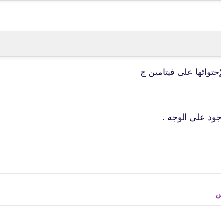
25 مايو 2021
حتوائها على فيتامين ج
fovtech
08 يونيو 2021
جود على الوجه .
س
fovtech
08 يونيو 2021