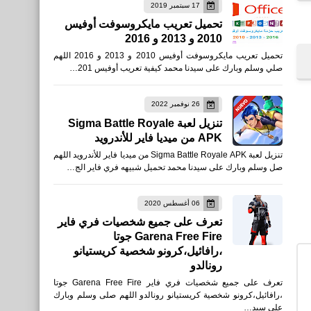
17 سبتمبر 2019
العاب
تحميل تعريب مايكروسوفت أوفيس
2010 و 2013 و 2016
تحميل لعبة Afterpulse -
تحميل تعريب مايكروسوفت أوفيس 2010 و 2013 و 2016 اللهم
جيش فرقة النخبة للأيفون
صلي وسلم وبارك على سيدنا محمد كيفية تعريب أوفيس 201…
والأندرويد XAPK
26 نوفمبر 2022
تنزيل لعبة Sigma Battle Royale
APK من ميديا فاير للأندرويد
العاب
تنزيل لعبة Sigma Battle Royale APK من ميديا فاير للأندرويد اللهم
تحميل لعبة فري فاير Free
صل وسلم وبارك على سيدنا محمد تحميل شبيهه فري فاير الج…
Fire - الهيجان Rampage
للأيفون والأندرويد التحديث
06 أغسطس 2020
تعرف على جميع شخصيات فري فاير
الجديد
Garena Free Fire جوتا
،رافائيل،كرونو شخصية كريستيانو
رونالدو
تعرف على جميع شخصيات فري فاير Garena Free Fire جوتا
،رافائيل،كرونو شخصية كريستيانو رونالدو اللهم صلى وسلم وبارك
العاب
على سيد…