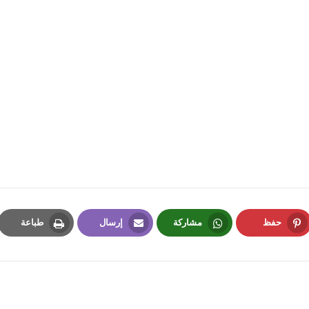
fovtech
08 يونيو 2021
fovtech
04 يونيو 2021
حفظ
مشاركة
إرسال
طباعة
Print
Email
Whatsapp
Pinterest