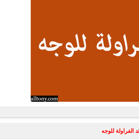
د الفراولة للوجه
fovtech