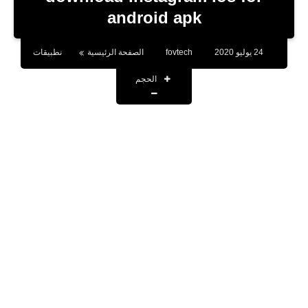
بلوجر
android apk
اخبار
24 يوليو 2020
fovtech
الصفحة الرئيسية
نطبيقات
العاب
الحجم
برامج كمبيوتر
مقالات
تطبيقات
الذكاء الاصطناعي
اخبار الخليج
تكنولوجيا