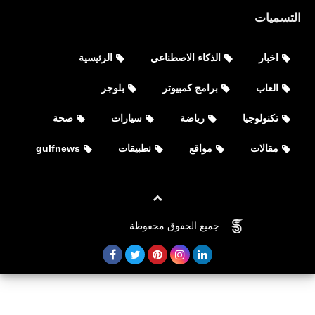
iPad
التسميات
اخبار
الذكاء الاصطناعي
الرئيسية
العاب
برامج كمبيوتر
بلوجر
تكنولوجيا
رياضة
سيارات
صحة
مقالات
مواقع
نطبيقات
gulfnews
العاب
تحميل قارينا فري فاير: عصر جديد Free
Fire - The New Era للأندرويد APK -
جميع الحقوق محفوظة
©
FOVTECH
TapTap