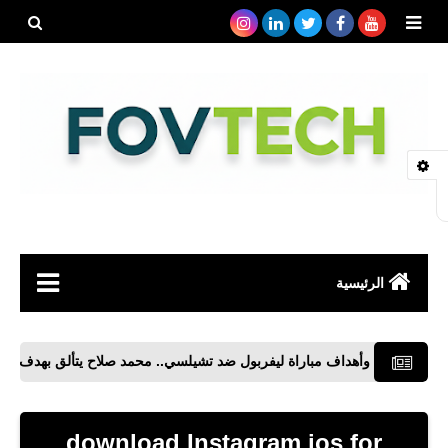
بحث هذه
المدونة
الإلكتروني
الرئيسية
صحة
ص وأهداف مباراة ليفربول ضد تشيلسي.. محمد صلاح يتألق بهدف أسطورى
رياضة
مواقع
download Instagram ios for