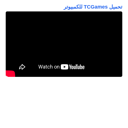
تحميل TCGames للكمبيوتر