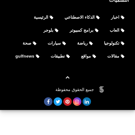
التسميات
اخبار
الذكاء الاصطناعي
الرئيسية
العاب
برامج كمبيوتر
بلوجر
تكنولوجيا
رياضة
سيارات
صحة
مقالات
مواقع
نطبيقات
gulfnews
نطبيقات
تطبيق أستعادة الملفات المحذوفة من
جميع الحقوق محفوظة
©
FOVTECH
الأندرويد DiskDigger‏