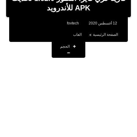
بلوجر
APK للأندرويد
اخبار
12 أغسطس 2020
fovtech
العاب
الصفحة الرئيسية
العاب
برامج كمبيوتر
الحجم
مقالات
تطبيقات
الذكاء الاصطناعي
اخبار الخليج
تكنولوجيا