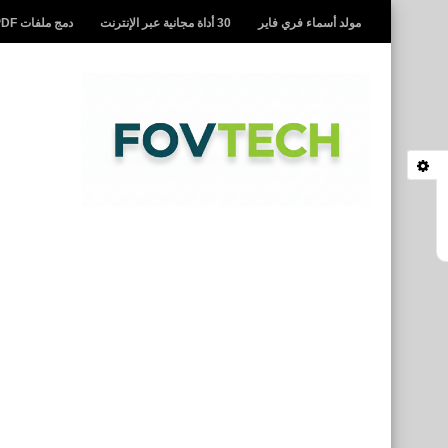
مولد أسماء فري فاير
30 أداة مجانية عبر الإنترنت
دمج ملفات PDF