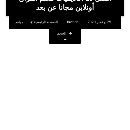
بلوجر
أونلاين مجانا عن بعد
اخبار
25 نوفمبر 2020
fovtech
الصفحة الرئيسية
مواقع
العاب
الحجم
برامج كمبيوتر
مقالات
تطبيقات
الذكاء الاصطناعي
اخبار الخليج
تكنولوجيا