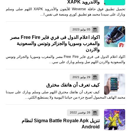
والأندرويد XAPK
تحميل تطبيق فوق حافلة Weverse للأيفون والأندرويد XAPK اللهم صلى وسلم
وبارك على سيدنا محمد هو تطبيق كوري ومنصة فى نفس ا…
05 يوليو 2023
اكواد اعلام الدول فى فري فاير Free Fire مصر
والمغرب وسوريا والجزائر وتونس والسعودية
والاردن
اكواد اعلام الدول فى فري فاير Free Fire مصر والمغرب وسوريا والجزائر وتونس
والسعودية والاردن اللهم صل وسلم وبارك على سي…
29 يوليو 2021
كيف تعرف أن هاتفك مخترق
كيف تعرف أن هاتفك مخترق اللهم صلى وسلم وبارك على سيدنا
محمد الهاتف المحمول أصبح جزء من حياتنا اليومية ولا يستطيع الكثي…
26 نوفمبر 2022
تنزيل Sigma Battle Royale Apk لنظام
Android