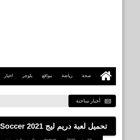
صحة
رياضة
مواقع
بلوجر
اخبار
الرئيسية
أخبار ساخنة
تحميل لعبة دريم ليج Dream League Soccer 2021 الرسمية للاندرويد والأيفون