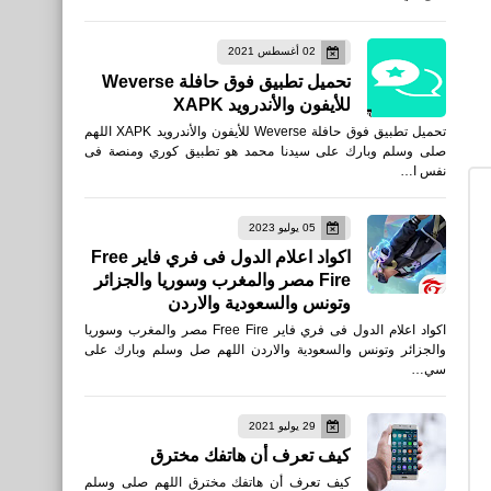
تحميل قارينا فري فاير - الثورة
02 أغسطس 2021
للآيفون والآيباد 2020 أحدث
تحميل تطبيق فوق حافلة Weverse
إصدار
للأيفون والأندرويد XAPK
تحميل تطبيق فوق حافلة Weverse للأيفون والأندرويد XAPK اللهم
صلى وسلم وبارك على سيدنا محمد هو تطبيق كوري ومنصة فى
نفس ا…
05 يوليو 2023
العاب
اكواد اعلام الدول فى فري فاير Free
Fire مصر والمغرب وسوريا والجزائر
أسرار لعبة فري فاير لتصبح في
وتونس والسعودية والاردن
المركز الأول
اكواد اعلام الدول فى فري فاير Free Fire مصر والمغرب وسوريا
والجزائر وتونس والسعودية والاردن اللهم صل وسلم وبارك على
سي…
29 يوليو 2021
العاب
كيف تعرف أن هاتفك مخترق
متطلبات تشغيل fortnite
كيف تعرف أن هاتفك مخترق اللهم صلى وسلم