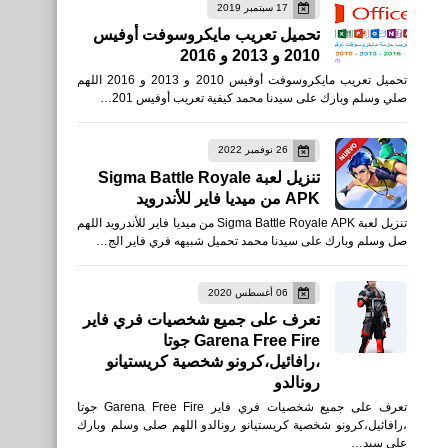
17 سبتمبر 2019
العاب
تحميل تعريب مايكروسوفت أوفيس
2010 و 2013 و 2016
تحميل لعبة fortnite Battle
تحميل تعريب مايكروسوفت أوفيس 2010 و 2013 و 2016 اللهم
Royale على Mac و
صلي وسلم وبارك على سيدنا محمد كيفية تعريب أوفيس 201…
Windows والأيفون والأندرويد
26 نوفمبر 2022
تنزيل لعبة Sigma Battle Royale
APK من ميديا فاير للأندرويد
تنزيل لعبة Sigma Battle Royale APK من ميديا فاير للأندرويد اللهم
صل وسلم وبارك على سيدنا محمد تحميل شبيهه فري فاير الج…
صحة
06 أغسطس 2020
تعرف على جميع شخصيات فري فاير
ما هي فوائد التمر للوجه
Garena Free Fire جوتا
،رافائيل،كرونو شخصية كريستيانو
رونالدو
تعرف على جميع شخصيات فري فاير Garena Free Fire جوتا
،رافائيل،كرونو شخصية كريستيانو رونالدو اللهم صلى وسلم وبارك
العاب
على سيد…