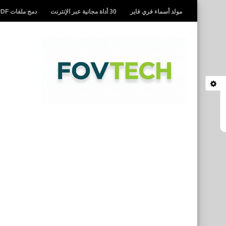
مولد أسماء فري فاير
30 أداة مجانية عبر الإنترنت
دمج ملفات PDF