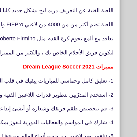
اللعبة الغنية عن التعريف دريم ليج بشكل جديد كليا لعام 2021 باخر التح
اللعبة تضم أكثر من من 4000 من لاعبي FIFPro والمميز فى اللعبة يمكنك
تعاقد مع ألمع نجوم كرة القدم مثل Roberto Firmino وKevin De Bruyne
لتكوين فريق الأحلام الخاص بك ، والكثير من المميز
مميزات Dream League Soccer 2021
1- تعليق كامل وحماسي للمباريات يبقيك في قلب الحدث
2- استخدم المدرّبين لتطوير قدرات اللاعبين الفنية والبدنية
3- قم بتخصيص طقم فريقك وشعاره أو أنشئ إبداعاتك الخاصة
4- شارك في المواسم والفعاليات الدورية للفوز بمكافآت منقطعة النظير
5- تنافس ضد لاعبين من جميع أنحاء العالم مع Dream League Live