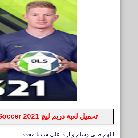
تحميل لعبة دريم ليج Dream League Soccer 2021 الرسمية للاندرويد والأيفون
اللهم صلى وسلم وبارك على سيدنا محمد