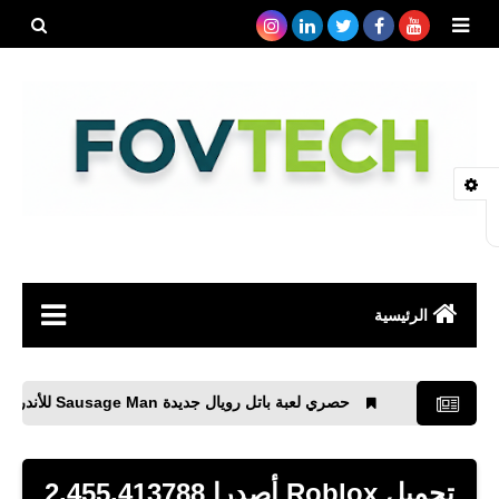
بحث هذه
المدونة
الإلكتروني
الرئيسية
صحة
حصري لعبة باتل رويال جديدة Sausage Man‏ للأندرويد
رياضة
مواقع
تحميل Roblox‏ أصدرا 2.455.413788