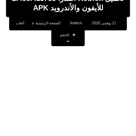
بلوجر
للأيفون والأندرويد APK
اخبار
11 نوفمبر 2020
fovtech
الصفحة الرئيسية
العاب
العاب
الحجم
برامج كمبيوتر
مقالات
تطبيقات
الذكاء الاصطناعي
اخبار الخليج
تكنولوجيا